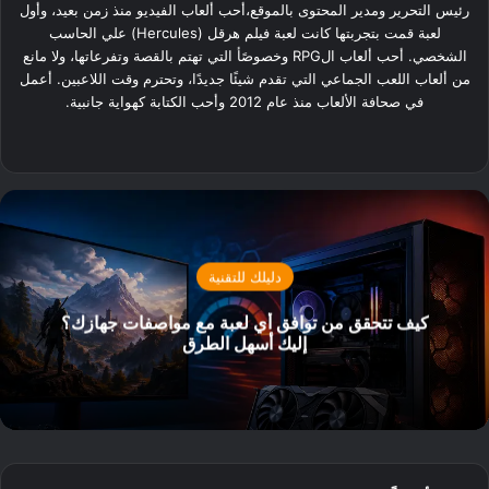
رئيس التحرير ومدير المحتوى بالموقع،أحب ألعاب الفيديو منذ زمن بعيد، وأول
لعبة قمت بتجربتها كانت لعبة فيلم هرقل (Hercules) علي الحاسب
الشخصي. أحب ألعاب الRPG وخصوصًأ التي تهتم بالقصة وتفرعاتها، ولا مانع
من ألعاب اللعب الجماعي التي تقدم شيئًا جديدًا، وتحترم وقت اللاعبين. أعمل
في صحافة الألعاب منذ عام 2012 وأحب الكتابة كهواية جانبية.
‫X
فيسبوك
لينكدإن
دليلك للتقنية
كيف تتحقق من توافق أي لعبة مع مواصفات جهازك؟
إليك أسهل الطرق