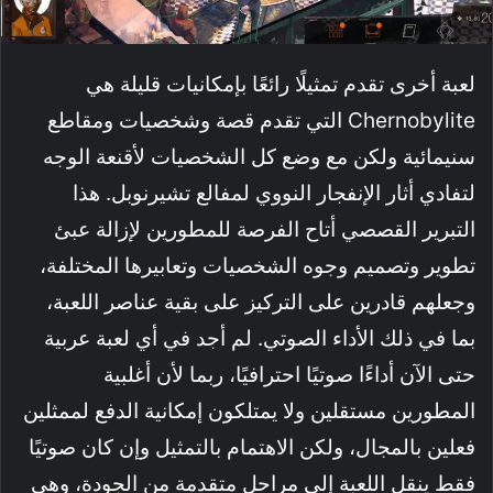
لعبة أخرى تقدم تمثيلًا رائعًا بإمكانيات قليلة هي
Chernobylite التي تقدم قصة وشخصيات ومقاطع
سنيمائية ولكن مع وضع كل الشخصيات لأقنعة الوجه
لتفادي أثار الإنفجار النووي لمفالع تشيرنوبل. هذا
التبرير القصصي أتاح الفرصة للمطورين لإزالة عبئ
تطوير وتصميم وجوه الشخصيات وتعابيرها المختلفة،
وجعلهم قادرين على التركيز على بقية عناصر اللعبة،
بما في ذلك الأداء الصوتي. لم أجد في أي لعبة عربية
حتى الآن أداءًا صوتيًا احترافيًا، ربما لأن أغلبية
المطورين مستقلين ولا يمتلكون إمكانية الدفع لممثلين
فعلين بالمجال، ولكن الاهتمام بالتمثيل وإن كان صوتيًا
فقط ينقل اللعبة إلى مراحل متقدمة من الجودة، وهي