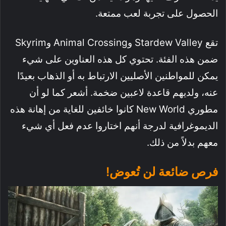
الحصول على تجربة لعب ممتعة.
تقع Stardew Valley وAnimal Crossing وSkyrim
ضمن هذه الفئة. تحتوي كل هذه العناوين على شيء
يمكن للمواطنين الأصليين الارتباط به أو الذهاب بعيدًا
عنه، ولديهم قاعدة لاعبين ضخمة. أشعر كما لو أن
مطوري New World كانوا خائفين للغاية من إهانة هذه
الديموغرافية لدرجة أنهم اختاروا عدم فعل أي شيء
معهم بدلاً من ذلك.
فرص ضائعة لن تُعوض!