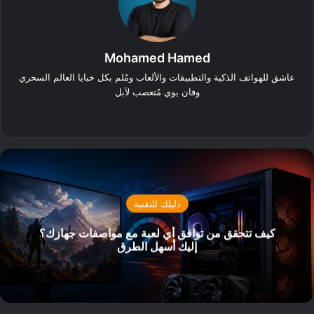
Mohamed Hamed
عاشق للهواتف الذكية والتطبيقات والألعاب ومُلم بكل خبايا العالم السحري
وفان بوي مُتعصب لآبل
‫X
فيسبوك
دليلك للتقنية
كيف تتحقق من توافق أي لعبة مع مواصفات جهازك؟
إليك أسهل الطرق