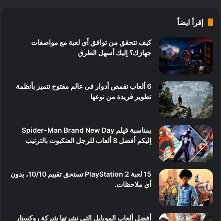
إقرأ ايضاً
كيف تتحقق من توافق أي لعبة مع مواصفات
جهازك؟ إليك أسهل الطرق
6 ألعاب تقمص أدوار في عالم مفتوح تتميز بأنظمة
تطوير فريدة من نوعها
بمناسبة فيلم Spider-Man Brand New Day
إليكم أفضل 8 ألعاب للرجل العنكبوت بالترتيب
15 لعبة PlayStation 2 تستحق تقييم 10/10، بدون
أي ملاحظات.
أفضل ألعاب الموبايل التي نشرتها شركة روكستار