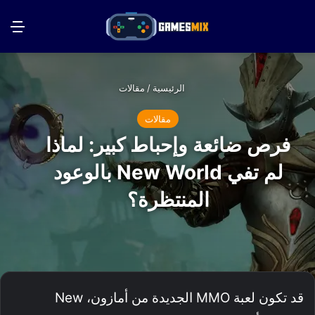
بحث عن
الق
الرئيسية
/
مقالات
مقالات
فرص ضائعة وإحباط كبير: لماذا
لم تفي New World بالوعود
المنتظرة؟
قد تكون لعبة MMO الجديدة من أمازون، New