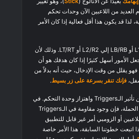
إبهامك
بعيدًا عن الأنالوج (
Stick
)، وهو تغيير
م العديد من اللاعبين الآن وحدات تحكم
، لذا قد يكون هذا أقل فعالية إذا كان الأمر
بعد ذلك، نوصي بقلب L1/R1 أو LB/RB إلي L2/R2 أو LT/RT. وذلك لأن
يجعل الأمور أسهل كثيرًا إذا كان هدفك هو أن
 فهو يقلل من وقت الإدخال، حيث أنه بدلاً من
فإنك تنقر بسرعة على زر بسيط
.
بعد ذلك، قم بتعطيل كل من تأثير الـTriggers واهتزاز وحدة التحكم. في
حين أنها خدعة رائعة للعب الحملة، فإن وجود مقاومة في الـTriggers
اعبين أو الزومبي أمر غير قابل للتطبيق
إذا اتبعت خطوتنا السابقة، هذا الأمر خاصة