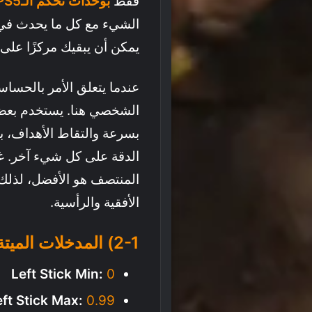
فقط
بوحدات تحكم الـPS5
الشيء مع كل ما يحدث في أ
يمكن أن يبقيك مركزًا على ا
عندما يتعلق الأمر بالحساسي
الشخصي هنا. يستخدم بعض ال
بسرعة والتقاط الأهداف، بي
الدقة على كل شيء آخر. غال
المنتصف هو الأفضل، لذلك نوصي بحوالي
الأفقية والرأسية.
2-1) المدخلات الميتة (Dead Zone Input)
Left Stick Min:
0
eft Stick Max:
0.99