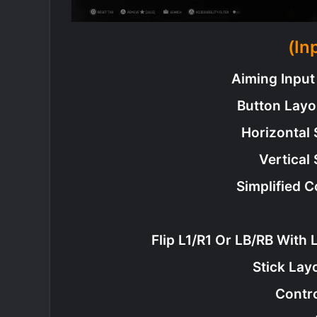
Aiming Input
Button Layo
Horizontal 
Vertical 
Simplified C
Flip L1/R1 Or LB/RB With 
Stick Lay
Contro