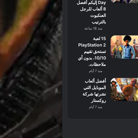
Day إليكم أفضل
8 ألعاب للرجل
العنكبوت
بالترتيب
منذ 18 ساعة
15 لعبة
PlayStation 2
تستحق تقييم
10/10، بدون أي
ملاحظات.
منذ 7 أيام
أفضل ألعاب
الموبايل التي
نشرتها شركة
روكستار
منذ 7 أيام