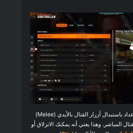
هي الأعدادات تقوم هذا الإعداد باستبدال أزرار القتال بالأيدي (melee)
 (crouching) والقتال المباشر. وهذا يعني أنه يمكنك الانزلاق أو