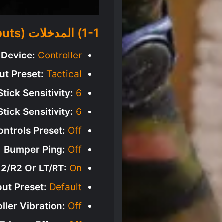
1-1) المدخلات (Inputs)
 Device:
Controller
ut Preset:
Tactical
Stick Sensitivity:
6
Stick Sensitivity:
6
ontrols Preset:
Off
Bumper Ping:
Off
L2/R2 Or LT/RT:
On
out Preset:
Default
ller Vibration:
Off