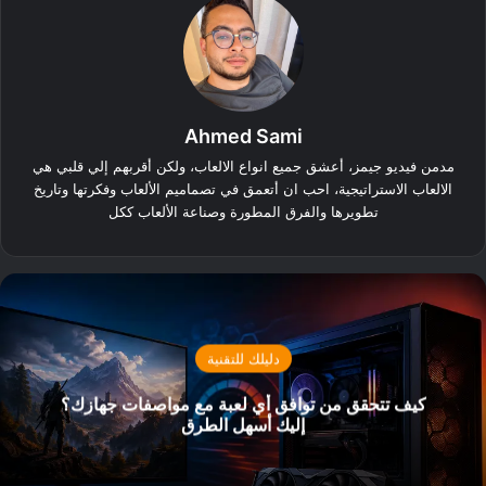
Ahmed Sami
مدمن فيديو جيمز، أعشق جميع انواع الالعاب، ولكن أقربهم إلي قلبي هي
الالعاب الاستراتيجية، احب ان أتعمق في تصماميم الألعاب وفكرتها وتاريخ
تطويرها والفرق المطورة وصناعة الألعاب ككل
دليلك للتقنية
كيف تتحقق من توافق أي لعبة مع مواصفات جهازك؟
إليك أسهل الطرق