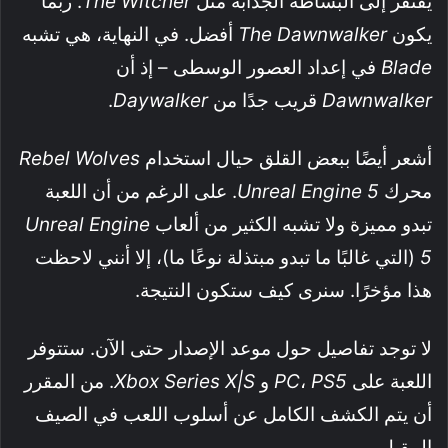
يفتقر إلى البساطة الجذابة مثل
The Witcher
. ربما
يكون
The Dawnwalker
أفضل. في النهاية، هي تشبه
Blade
في إعداد العصور الوسطى – إذ أن
Dawnwalker
قريب جدًا من
Daywalker
.
أشعر أيضًا ببعض القلق حيال استخدام
Rebel Wolves
محرك
Unreal Engine 5
. على الرغم من أن اللعبة
تبدو مميزة ولا تشبه الكثير من ألعاب
Unreal Engine
5
(التي غالبًا ما تبدو مبتذلة نوعًا ما)، إلا أنني لاحظت
هذا مؤخرًا. سنرى كيف ستكون النتيجة.
لا توجد تفاصيل حول موعد الإصدار حتى الآن. ستتوفر
اللعبة على
PS5
،
PC
و
Xbox Series X|S
. من المقرر
أن يتم الكشف الكامل عن أسلوب اللعب في الصيف
المقبل.