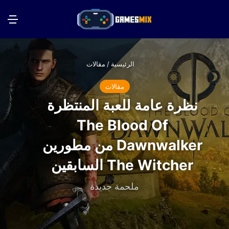
بحث عن
الق
الرئيسية
/
مقالات
مقالات
نظرة عامة للعبة المنتظرة
The Blood Of
Dawnwalker من مطورين
The Witcher السابقين
ملحمة جديدة