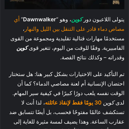
يتولى اللاعبون دور
كوين
، وهو “
Dawnwalker
”
أي
مصاص دماء قادر على التنقل بين الليل والنهار
،
مستخدمًا مهارات قتالية تقليدية ومجموعة من القوى
الفامبيرية. وفقًا للوقت من اليوم، تتغير قوى
كوين
وقدراته – وكذلك نتائج القصة.
تم التأكيد على الاختيارات بشكل كبير هنا: هل ستختار
احتضان الإنسانية أم لعنة مصاصي الدماء؟ كما أن
الوقت نفسه يلعب دورًا كبيرًا في كيفية سير المهام.
لدى
كوين
30 يومًا فقط لإنقاذ عائلته
، لذا أنت لا
تستكشف عالمًا مفتوحًا فحسب، بل أيضًا تتسابق ضد
عقارب الساعة. وهذا يضيف لمسة مثيرة للغاية إلى