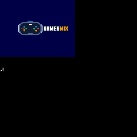
ا
الر