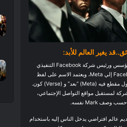
.قد يغير العالم للأبد:
أعلن Mark Zukerberg مؤسس ورئيس شركة Facebook التنفيذي
عن تغيير اسم شركة Facebook إلي Meta، ويعتمد الاسم على لفظ
Metaverse والذي يعني أول مقطع فيه (Meta) “بعد” و (Verse) كون.
شركة لمستقبل مواقع التواصل الإجتماعي،
وصف Mark نفسه.
 Meta إلى تقديم عالم افتراضي يدخل الناس إليه باستخدام