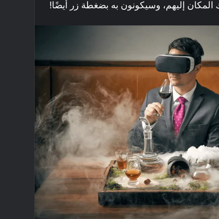
المكان إليهم، وسيكونون به بضغطة زر أيضًا!