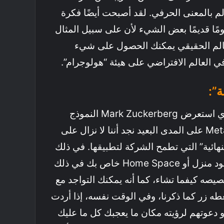
م بالمعنى الحرفي. لقد أصبحت أيضًا فكرة
فهومًا قديمًا بعض الشيء لأن على سبيل المثال
لعالم الحقيقي يمكنك الحصول على شيء
ي العالم الافتراضي على هيئة “هولوجرام”.
”:
من خلال البث المباشر الذي استعرض Mark Zuckerberg النموذج
الذي يريد تطبيقه لشركة Meta على المدى البعيد نجد أننا لا نزال على
نهائية” التي تطمح الشركة لتطبيقها. في ذلك
الفيديو أشار Mark إلى وجود منزل أو Home Space خاص بك في ذلك
يصه كيفما تشاء، كما أنه يمكنك التواجد مع
 زر كما ذكرنا، وفي الوقت نفسه، إذا أردت
أو دعوتهم لرؤيته مكان ما يعجبك كل ما عليك