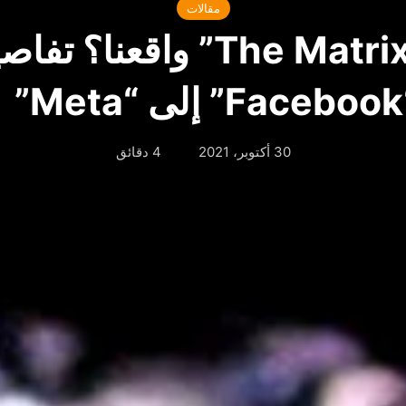
مقالات
هل يصبح”The Matrix” واقعن
Me”
30 أكتوبر، 2021
4 دقائق