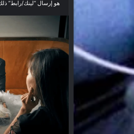
هو إرسال “لينك/رابط” ذلك 