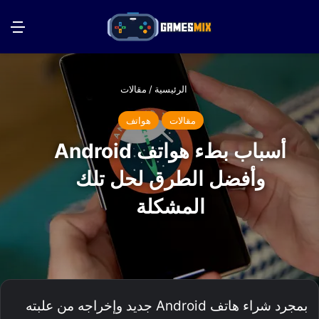
بحث عن
الق
الرئيسية
/
مقالات
مقالات
هواتف
أسباب بطء هواتف Android
وأفضل الطرق لحل تلك
المشكلة
بمجرد شراء هاتف Android جديد وإخراجه من علبته