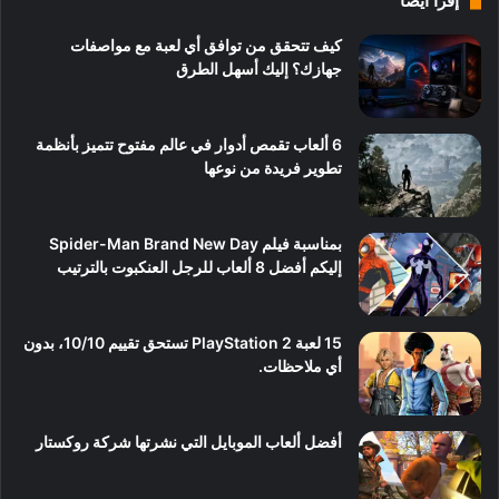
إقرأ ايضاً
كيف تتحقق من توافق أي لعبة مع مواصفات
جهازك؟ إليك أسهل الطرق
6 ألعاب تقمص أدوار في عالم مفتوح تتميز بأنظمة
تطوير فريدة من نوعها
بمناسبة فيلم Spider-Man Brand New Day
إليكم أفضل 8 ألعاب للرجل العنكبوت بالترتيب
15 لعبة PlayStation 2 تستحق تقييم 10/10، بدون
أي ملاحظات.
أفضل ألعاب الموبايل التي نشرتها شركة روكستار