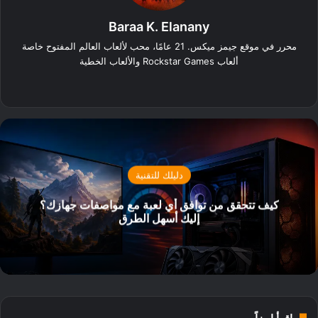
Baraa K. Elanany
محرر في موقع جيمز ميكس. 21 عامًا، محب لألعاب العالم المفتوح خاصة
ألعاب Rockstar Games والألعاب الخطية
‫X
فيسبوك
لينكدإن
انستقرام
دليلك للتقنية
كيف تتحقق من توافق أي لعبة مع مواصفات جهازك؟
إليك أسهل الطرق