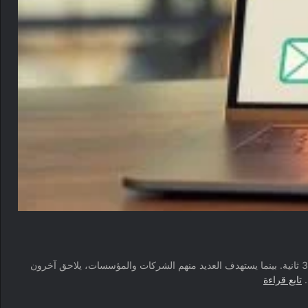
ليس هناك شك في أن القرصنة والجرائم الإلكترونية آخذة في الازدياد. في الواقع، تشير التقديرات إلى أن المتسللين يهاجمون شخصًا ما عبر الإنترنت كل 32 ثانية. بينما يستهدف العديد منهم الشركات والمؤسسات، يلاحق آخرون
كيف
…
تابع قراءة
تعرف
إذا