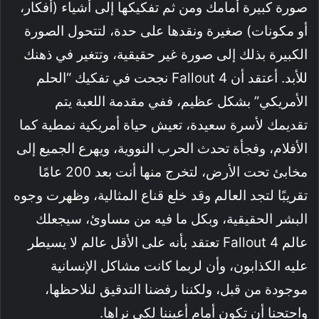
صورة كبيرة أمامك ومن ثم تفكيكها إلى أشياء (أفكار،
أو مكونات) صغيرة ونقدها على حدة، لتتحول الصورة
الكبيرة بذلك إلى صورة غير حقيقية، وتتغير في ذهنك
للأبد. أعتقد أن Fallout 4 نجحت في تفكيك “الحلم
الأمريكي” بشكل عظيم، ففي مقدمة اللعبة يتم
تقديمك لأسرة سعيدة، تعيش حياة أمريكية نمطية كما
الأفلام، وفجأة تحدث الحرب النووية، ويهرع الجميع إلى
مخابئ تحت الأرض، لتخرج منها أنت بعد 200 عامًا
تقريبًا لتجد العالم وقد خلع قناع المثالية، وظهرت وجوه
البشر الحقيقية، وبكل ما فيه من مساوئ، سيجعلك
عالم Fallout 4 تعتقد بأنه على الأقل عالم لا يسيطر
عليه الكذابون، وأن لربما كانت مشاكل الإنسانية
موجودة من قبل، ولكننا رفضنا التدقيق لنلاحظها،
واحتجنا أن تكون أمام أعيننا لكي نراها.