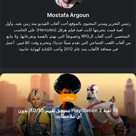
Mostafa Argoun
رئيس التحرير ومدير المحتوى بالموقع،أحب ألعاب الفيديو منذ زمن بعيد، وأول
لعبة قمت بتجربتها كانت لعبة فيلم هرقل (Hercules) علي الحاسب
الشخصي. أحب ألعاب الRPG وخصوصًأ التي تهتم بالقصة وتفرعاتها، ولا مانع
من ألعاب اللعب الجماعي التي تقدم شيئًا جديدًا، وتحترم وقت اللاعبين. أعمل
في صحافة الألعاب منذ عام 2012 وأحب الكتابة كهواية جانبية.
‫X
فيسبوك
لينكدإن
مقالات
15 لعبة PlayStation 2 تستحق تقييم 10/10، بدون
أي ملاحظات.