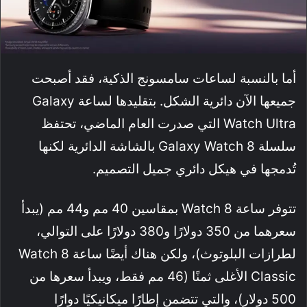
أما بالنسبة لساعات سامسونج الذكية، فقد أصبحت
جميعها الآن دائرية الشكل. بتقليدها لساعة Galaxy
Watch Ultra التي صدرت العام الماضي، تحتفظ
سلسلة Galaxy Watch 8 بالشاشة الدائرية لكنها
تُدمجها في هيكل دائري جميل التصميم.
تتوفر ساعة Watch 8 بمقاسين 40 مم و44 مم (يبدأ
سعرهما من 350 دولارًا و380 دولارًا على التوالي،
لطرازات البلوتوث)، ولكن هناك أيضًا ساعة Watch 8
Classic الأغلى ثمنًا (46 مم فقط، ويبدأ سعرها من
500 دولار)، والتي تتضمن إطارًا ميكانيكيًا دوارًا