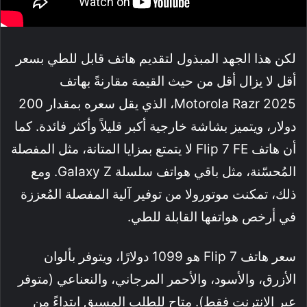
لكن هذا الجهد المبذول لتقديم هاتف قابل للطي بسعر
أقل لا يزال أقل من حيث القيمة مقارنةً بهاتف
Motorola Razr 2025، الذي يقل سعره بمقدار 200
دولار، ويتميز بشاشة خارجية أكبر قليلاً وأكثر فائدة. كما
أن هاتف Flip 7 FE لا يتمتع بمزايا المتانة، مثل المفصلة
المُحسّنة، مثل باقي هواتف سلسلة Galaxy Z. ومع
ذلك، تمكنت موتورولا من توفير آلية المفصلة المُعززة
في أرخص هواتفها القابلة للطي.
سعر هاتف Flip 7 هو 1099 دولارًا، ويتوفر بألوان
الأزرق، والأسود، والأحمر المرجاني، والنعناعي (متوفر
عبر الإنترنت فقط). متاح للطلب المسبق ابتداءً من