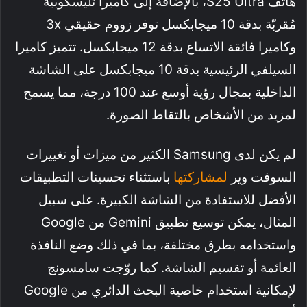
هاتف S25 Ultra، بالإضافة إلى كاميرا تليسكوبية
مُقربّة بدقة 10 ميجابكسل توفر زووم حقيقي 3x
وكاميرا فائقة الاتساع بدقة 12 ميجابكسل. تتميز كاميرا
السيلفي الرئيسية بدقة 10 ميجابكسل على الشاشة
الداخلية بمجال رؤية أوسع عند 100 درجة، مما يسمح
لمزيد من الأشخاص بالتقاط الصورة.
لم يكن لدى Samsung الكثير من ميزات أو تغييرات
السوفت وير
لمشاركتها
باستثناء تحسينات التطبيقات
الأفضل للاستفادة من الشاشة الكبيرة. على سبيل
المثال، يمكن توسيع تطبيق Gemini من Google
واستخدامه بطرق مختلفة، بما في ذلك وضع النافذة
العائمة أو تقسيم الشاشة. كما روّجت سامسونج
لإمكانية استخدام خاصية البحث الدائري من Google