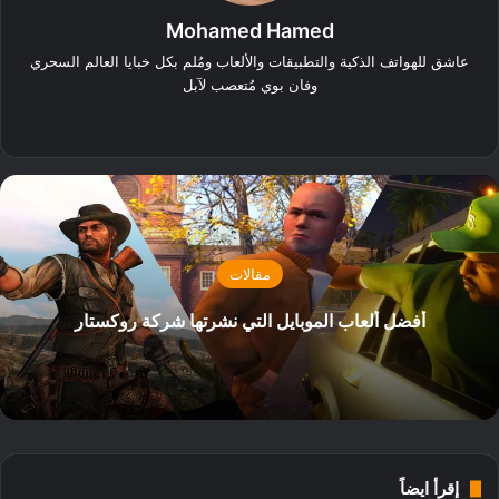
Mohamed Hamed
عاشق للهواتف الذكية والتطبيقات والألعاب ومُلم بكل خبايا العالم السحري
وفان بوي مُتعصب لآبل
‫X
فيسبوك
مقالات
أفضل ألعاب الموبايل التي نشرتها شركة روكستار
إقرأ ايضاً