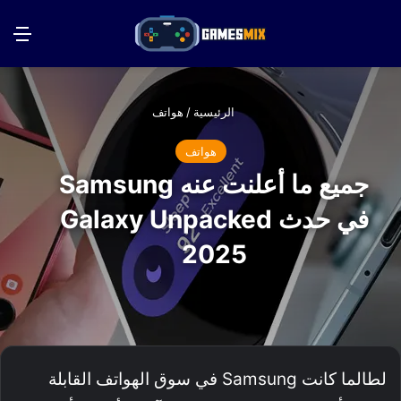
بحث عن
الق
الرئيسية
/
هواتف
هواتف
جميع ما أعلنت عنه Samsung
في حدث Galaxy Unpacked
2025
لطالما كانت Samsung في سوق الهواتف القابلة