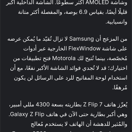
وشاشة AMOLED أكثر سطوعًا. الشاشة الداخلية أكبر
قليلًا أيضًا، بقياس 6.9 بوصة، والمفصلة أكثر متانة
وانسيابية.
من المزعج أن Samsung لا تزال تُقيّد ما يُمكن عرضه
على شاشة FlexWindow الخارجية عبر أدوات
مُخصّصة، بينما تُتيح لك Motorola فتح تطبيقات من
اختيارك؛ قد لا تُجدي فوائد الشاشة الأكبر نفعًا، مع أن
استخدام لوحة المفاتيح للرد على الرسائل لن يكون
مُرهقًا.
يُعزّز هاتف Z Flip 7 بطاريته بسعة 4300 مللي أمبير،
وهي أكبر بطارية حتى الآن في هاتف Galaxy Z Flip.
والمُثير للدهشة أن الهاتف لا يستخدم مُعالج