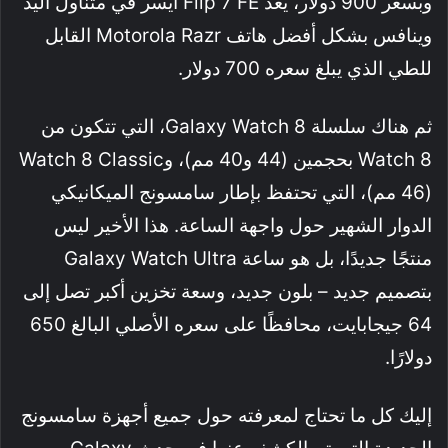
وبسعر 900 دولار، يُعد Flip 7 FE أيسر في متناول اليد
وينافس بشكل أفضل هاتف Motorola Razr القابل
للطي الذي يبلغ سعره 700 دولار.
ثم هناك سلسلة Galaxy Watch 8، التي تتكون من
Watch 8 بحجمين (44 و40 مم)، وWatch 8 Classic
(46 مم)، التي تحتفظ بإطار سامسونج الميكانيكي
الدوار الشهير حول واجهة الساعة. هذا الأخير ليس
منتجًا جديدًا، بل هو ساعة Galaxy Watch Ultra
بتصميم جديد – بلون جديد، وسعة تخزين أكبر تصل إلى
64 جيجابايت، محافظًا على سعره الأصلي البالغ 650
دولارًا.
إليك كل ما تحتاج لمعرفته حول جميع أجهزة سامسونج