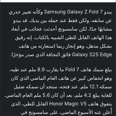
يبدو Samsung Galaxy Z Fold 7 وكأنه تغيير جذري
عن سابقه، ولكن فقط عند حمله بين يديك. قد يبدو
مشابهًا جدًا، لكن سامسونج أحدثت عجائب في أبعاد
هذا الهاتف القابل للطي الشبيه بالكتاب. إنه رقيق
بشكل مذهل، وهو إنجاز ربما استعارته من هاتف
Galaxy S25 Edge فائق النحافة الذي صدر مؤخرًا.
يبلغ سمك هاتف Fold 7 ما يقارب 8.9 ملم عند طيه،
وهو انخفاض كبير عن هاتف العام الماضي الذي كان
سمكه 12.1 ملم. عند فتحه، ستجد أن سمكه ضئيل
للغاية يبلغ 4.2 ملم، بعد أن كان 5.6 ملم العام الماضي.
يتفوق هاتف Honor Magic V5 القابل للطي، الذي
أُعلن عنه الأسبوع الماضي، على سامسونج في