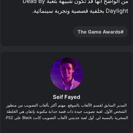
من الواضح أنها قد تكون شبيهة بلعبة Dead By
Daylight بخلفية قصصية وتجربة سينمائية.
The Game Awards
Seif Fayed
المدير السابق لقسم الألعاب بالموقع. مهتم أكثر بألعاب التصويب من منظور
الشخص الأول. لعبة تصويب جيدة ذات قصة جذابة مكتوبة بإتقان هي الخلطة
السحرية بالنسبة لي. أول لعبة جذبتني لألعاب التصويب كانت Black على PS2.
‫X
فيسبوك
لينكدإن