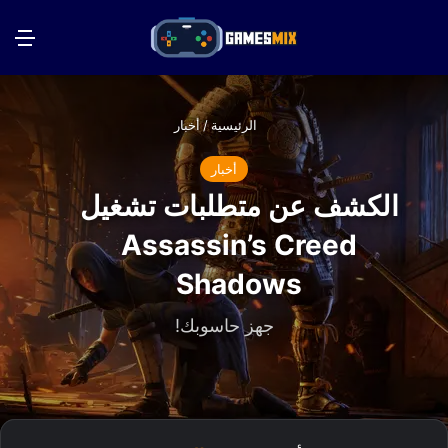
بحث عن
الق
الرئيسية
/
أخبار
أخبار
الكشف عن متطلبات تشغيل
Assassin’s Creed
Shadows
جهز حاسوبك!