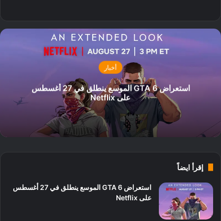
‫X
فيسبوك
انستقرام
أخبار
استعراض GTA 6 الموسع ينطلق في 27 أغسطس
على Netflix
إقرأ ايضاً
استعراض GTA 6 الموسع ينطلق في 27 أغسطس
على Netflix