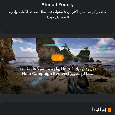
Ahmed Yousry
كاتب ومُترجم. خبرة أكثر من 8 سنوات في مجال صحافة الألعاب وإدارة
السوشيال ميديا.
‫X
فيسبوك
انستقرام
أخبار
تقرير: ريميك Halo 2 يواجه مستقبلًا غامضًا بعد
مشاكل تطوير Halo Campaign Evolved
إقرأ ايضاً