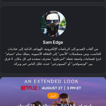
Sam Edge
من ألعاب الفيديو إلى الرياضات الإلكترونية، الهواتف الذكية إلى عتاديات
الحاسب، ومن مسلسلات "الأنمي" إلى الثقافة الآسيوية، يمتلك سام "حسام"
ايدج اهتمامات واسعة تجعله "انترنتاوي" محترف ستجده في كل مكان. لا فرق
بين "كونسولجي" أو "كمبيوترجي" عنده، فكل الناس خير وبركة.
أخبار
استعراض GTA 6 الموسع ينطلق في 27 أغسطس