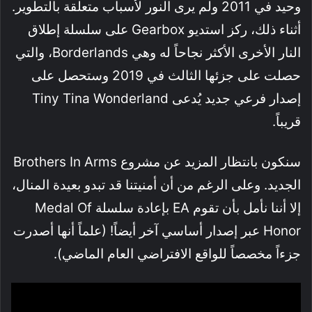
وحيد في 2011 ولم يرى النور لأسباب متعلقة بالتطوير.
أثناء ذلك، ركز استديو Gearbox على سلسلة إطلاق
النار الأخرى الأكثر نجاحاً له وهي Borderlands، والتي
حصلت على جزئها الثالث في 2019 وستحصل على
إصدار فرعي جديد يُدعى Tiny Tina Wonderland
قريباً.
سنكون بانتظار المزيد عن مشروع Brothers In Arms
الجديد. وعلى الرغم من أن أمنيتنا قد تبدو بعيدة المنال،
إلا أننا نأمل بأن تقوم EA بإعادة سلسلة Medal Of
Honor عبر إصدار أساسي آخر أيضاً! (علماً أنها أصدرت
جزءاً مخصصاً للواقع الافتراضي العام الماضي).