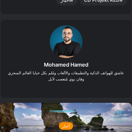
Mohamed Hamed
عاشق للهواتف الذكية والتطبيقات والألعاب ومُلم بكل خبايا العالم السحري
وفان بوي مُتعصب لآبل
‫X
فيسبوك
أخبار