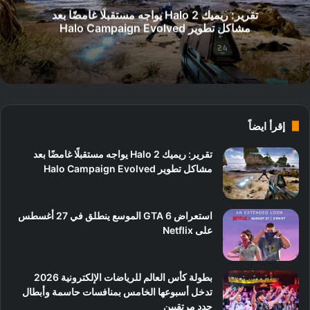
تقرير: ريميك Halo 2 يواجه مستقبلًا غامضًا بعد
مشاكل تطوير Halo Campaign Evolved
إقرأ ايضاً
تقرير: ريميك Halo 2 يواجه مستقبلًا غامضًا بعد
مشاكل تطوير Halo Campaign Evolved
استعراض GTA 6 الموسع ينطلق في 27 أغسطس
على Netflix
بطولة كأس العالم للرياضات الإلكترونية 2026
تدخل أسبوعها الخامس بمنافسات حاسمة وأبطال
جدد مرتقبين