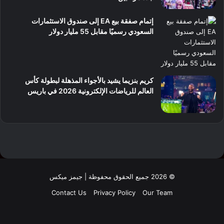
إتمام صفقة بيع EA إلى صندوق الاستثمارات
السعودي رسميًا مقابل 55 مليار دولار
كريم بنزيما يشيد بالأجواء المذهلة لبطولة كأس
العالم للرياضات الإلكترونية 2026 في باريس
© 2026 جميع الحقوق محفوظة | جيمز ميكس
Contact Us
Privacy Policy
Our Team
فيسبوك
‫X
لينكدإن
‫YouTube
انستقرام
‫TikTok