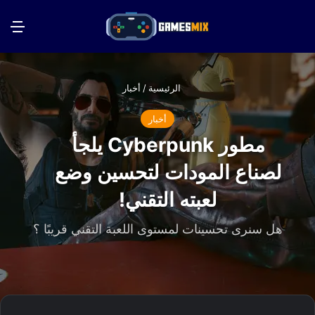
بحث عن
الق
الرئيسية
/
أخبار
أخبار
مطور Cyberpunk يلجأ
لصناع المودات لتحسين وضع
لعبته التقني!
هل سنرى تحسينات لمستوى اللعبة التقني قريبًا ؟