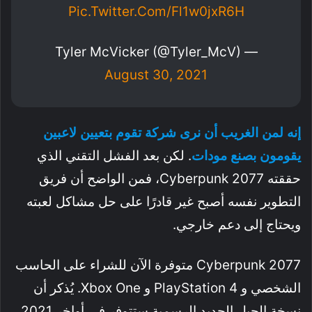
Pic.twitter.com/fl1w0jxR6H
— Tyler McVicker (@Tyler_McV)
August 30, 2021
إنه لمن الغريب أن نرى شركة تقوم بتعيين لاعبين
يقومون بصنع مودات
. لكن بعد الفشل التقني الذي
حققته Cyberpunk 2077، فمن الواضح أن فريق
التطوير نفسه أصبح غير قادرًا على حل مشاكل لعبته
ويحتاج إلى دعم خارجي.
Cyberpunk 2077 متوفرة الآن للشراء على الحاسب
الشخصي و PlayStation 4 و Xbox One. يُذكر أن
نسخة الجيل الجديد الرسمية ستتوفر في أواخر 2021