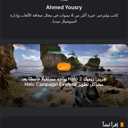
Ahmed Yousry
كاتب ومُترجم. خبرة أكثر من 8 سنوات في مجال صحافة الألعاب وإدارة
السوشيال ميديا.
‫X
فيسبوك
انستقرام
أخبار
تقرير: ريميك Halo 2 يواجه مستقبلًا غامضًا بعد
مشاكل تطوير Halo Campaign Evolved
إقرأ ايضاً