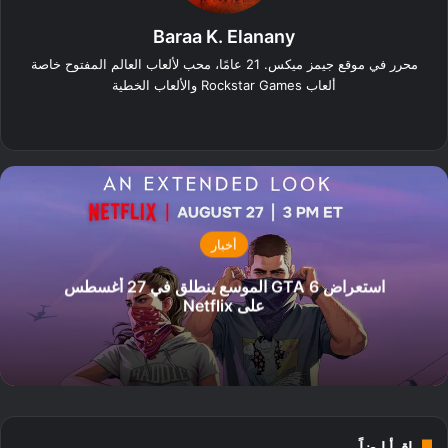
Baraa K. Elanany
محرر في موقع جيمز ميكس. 21 عامًا، محب لألعاب العالم المفتوح خاصة
ألعاب Rockstar Games والألعاب الخطية
‫X
فيسبوك
لينكدإن
انستقرام
أخبار
استعراض GTA 6 الموسع ينطلق في 27 أغسطس
على Netflix
إقرأ ايضاً