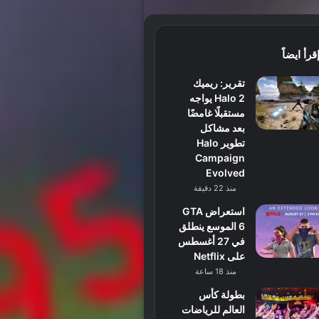
قرأ ايضاً
تقرير: ريميك
Halo 2 يواجه
مستقبلًا غامضًا
بعد مشاكل
تطوير Halo
Campaign
Evolved
منذ 22 دقيقة
استعراض GTA
6 الموسع ينطلق
في 27 أغسطس
على Netflix
منذ 18 ساعة
بطولة كأس
العالم للرياضات