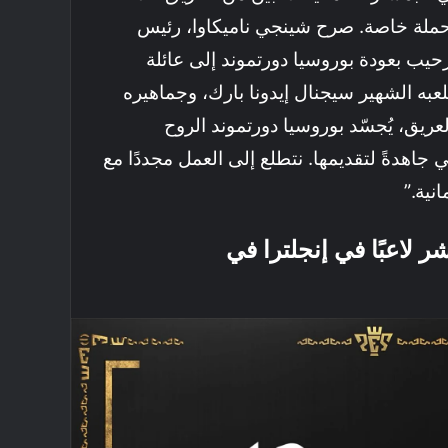
حملة خاصة. صرح شينجي ناميكاوا، رئيس
رحيب بعودة بوروسيا دورتموند إلى عائلة
ف: “بملعبه الشهير سيجنال إيدونا بارك، وجماهيره
عريق، يُجسّد بوروسيا دورتموند الروح
جاهدةً لتقديمها. نتطلع إلى العمل مجددًا مع
نية.”
لاعبًا في إنجلترا في