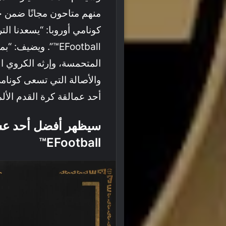
منهم متاحون مجانًا ضمن 
كونامي أوروبا: “يسعدنا الت
EFootball™”. ويضي
المتحمسة، وإرثه الكروي ال
والأصالة التي تسعى كونامي 
أحد عمالقة كرة القدم الألما
سيظهر أفضل أحد عشر 
EFootball™