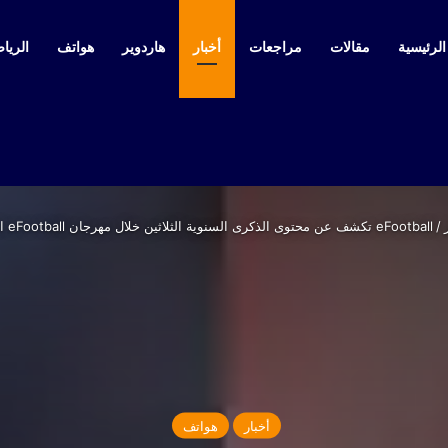
لرئيسية
مقالات
مراجعات
أخبار
هاردوير
هواتف
الرياض
/
eFootball تكشف عن محتوى الذكرى السنوية الثلاثين خلال مهرجان eFootball العالمي في طوكيو
أخبار
هواتف