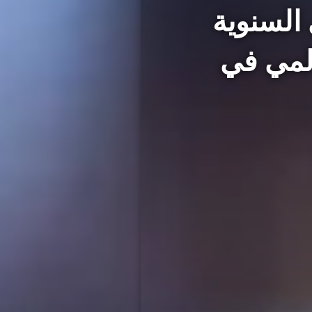
ى السنوية
هرجان EFootball العالمي في