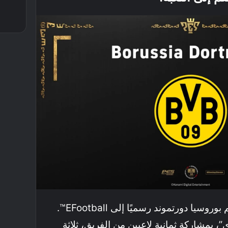
ابتداءً من 24 يوليو، سينضم بوروسيا دورتموند رسميًا إلى EFootball™.
”، بمشاركة ثمانية لاعبين من الفريق، ثلاثة