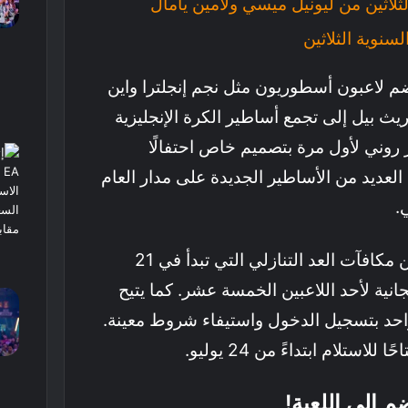
لثلاثين من ليونيل ميسي ولامين يامال
نوية الثلاثين
م لاعبون أسطوريون مثل نجم إنجلترا واين
يث بيل إلى تجمع أساطير الكرة الإنجليزية
يو. سيظهر روني لأول مرة بتصميم خاص احتفالًا
 العديد من الأساطير الجديدة على مدار العام
.
بالإضافة إلى ذلك، كجزء من مكافآت العد التنازلي التي تبدأ في 21
انية لأحد اللاعبين الخمسة عشر. كما يتيح
 واحد بتسجيل الدخول واستيفاء شروط معينة.
استلام ابتداءً من 24 يوليو.
م إلى اللعبة!