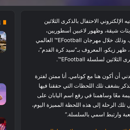
الإلكتروني الاحتفال بالذكرى الثلاثين
إ
EFootba™ بتحديثات شيقة، وظهور لاعبين أسطوريين،
وأنشطة عالمية للمشجعين، وذلك خلال مهرجان EFootball™ العالمي
ظهر زيكو، المعروف بـ”سيد كرة القدم”،
ثين لسلسلة EFootball™.
ي أن أكون هنا مع كونامي. أنا ممتن لفترة
أتذكر بشغف تلك اللحظات التي حققنا فيها
يمة معًا وساهمنا في رفع اسم اليابان على
ي تلك الرحلة إلى هذه اللحظة المميزة اليوم،
ة وارتبط اسمي بالسلسلة.”