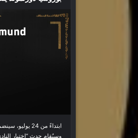
وسيُقام حدث “اختيار النادي