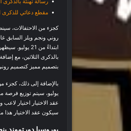
رسالة تهنئة بالذكرى ا
مقطع دعائي للذكرى الس
كجزء من الاحتفالات، سينض
روني ونجم ويلز السابق غار
ابتداءً من 21 يول
بالذكرى الثلاثين، مع إضافة
بتصميم مميز كتصميم روني
يوليو، سيتم توزيع فرصة مج
عقد الاختيار اختيار لاعب
سيكون عقد الاختيار هذا متاحًا لل
بوروسيا دورتموند ينض