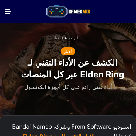
بحث عن
الق
الرئيسية
/
أخبار
أخبار
الكشف عن الأداء التقني لـ
Elden Ring عبر كل المنصات
أداء تقني رائع على كل أجهزة الكونسول
استوديو From Software وشركة Bandai Namco