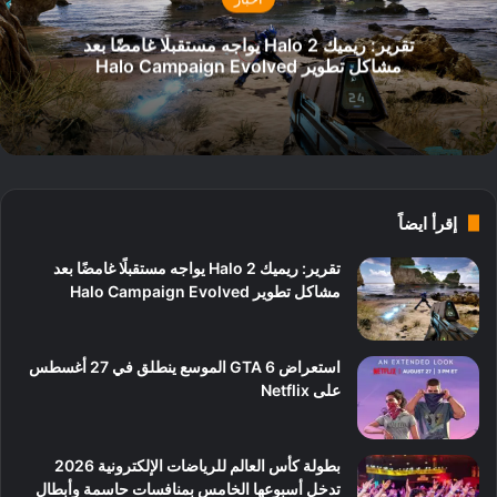
تقرير: ريميك Halo 2 يواجه مستقبلًا غامضًا بعد
مشاكل تطوير Halo Campaign Evolved
إقرأ ايضاً
تقرير: ريميك Halo 2 يواجه مستقبلًا غامضًا بعد
مشاكل تطوير Halo Campaign Evolved
استعراض GTA 6 الموسع ينطلق في 27 أغسطس
على Netflix
بطولة كأس العالم للرياضات الإلكترونية 2026
تدخل أسبوعها الخامس بمنافسات حاسمة وأبطال