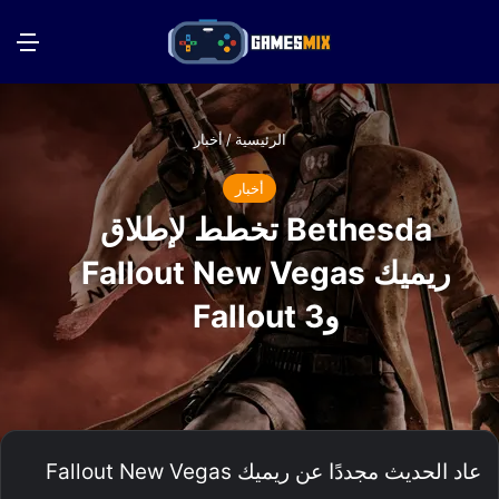
بحث عن
الق
الرئيسية
/
أخبار
أخبار
Bethesda تخطط لإطلاق
ريميك Fallout New Vegas
وFallout 3
عاد الحديث مجددًا عن ريميك Fallout New Vegas