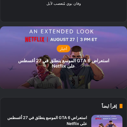
وفان بوي مُتعصب لآبل
‫X
فيسبوك
أخبار
استعراض GTA 6 الموسع ينطلق في 27 أغسطس
على Netflix
إقرأ ايضاً
استعراض GTA 6 الموسع ينطلق في 27 أغسطس
على Netflix