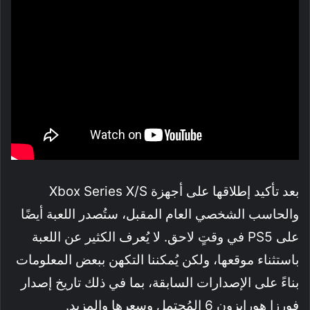
بعد تأكيد إطلاقها على أجهزة Xbox Series X/S
والحاسب الشخصي العام المقبل، ستُصدر اللعبة أيضًا
على PS5 في وقتٍ لاحق. لا يُعرف الكثير عن اللعبة
باستثناء موقعها، ولكن يُمكننا التكهن ببعض المعلومات
بناءً على الإصدارات السابقة، بما في ذلك تاريخ إصدار
فورزا هورايزون 6 المُحتمل وسعرها والمزيد.