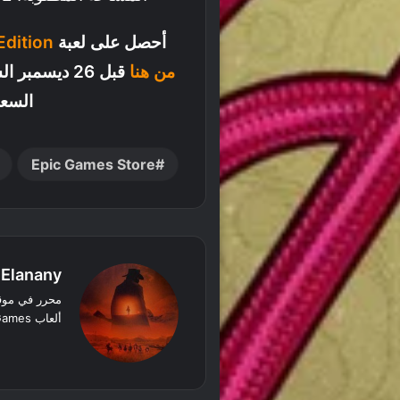
أحصل على لعبة
Edition
من هنا
السعو
Epic Games Store
 Elanany
ألعاب Rockstar Games والألعاب الخطية
‫X
فيسبوك