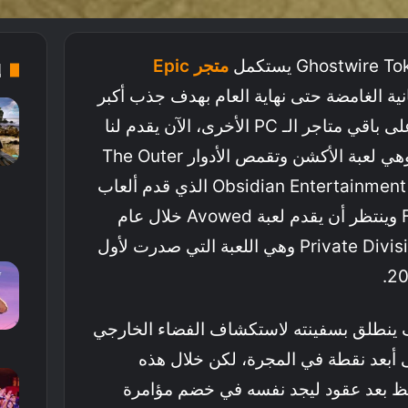
متجر Epic
إ
انية الغامضة حتى نهاية العام بهدف جذب أكبر
عدد من اللاعبين والتفوق على باقي متاجر الـ PC الأخرى، الآن يقدم لنا
المتجر لعبة جديدة مميزة وهي لعبة الأكشن وتقمص الأدوار The Outer
World من تطوير استوديو Obsidian Entertainment الذي قدم ألعاب
مثل Fallout: New Vegas وينتظر أن يقدم لعبة Avowed خلال عام
2024 ومن نشر شركة Private Division وهي اللعبة التي صدرت لأول
ينطلق بسفينته لاستكشاف الفضاء الخارجي
أبعد نقطة في المجرة، لكن خلال هذه
ظ بعد عقود ليجد نفسه في خضم مؤامرة