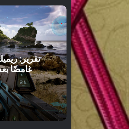
lved
منذ ساعتين