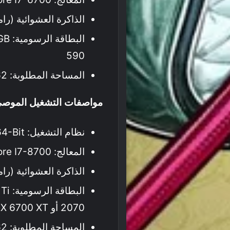
الذاكرة العشوائية (رامات): 12 ج
590
المساحة المطلوبة: 62 جيجابايت.
مواصفات التشغيل الموصى 
نظام التشغيل: Windows 10 / 11 64-Bit
المعالج: Intel Core I7-8700 أو AMD Ryzen 5 3600
الذاكرة العشوائية (رامات): 16 ج
2070 أو Radeon RX 6700 XT
المساحة المطلوبة: 62 جيجابايت.