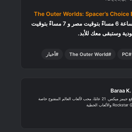
The Outer Worlds: Spacer’s Choice 
قبل 26 ديسمبر الساعة 6 مساءً بتوقيت مصر و 7 مساءً بتوقيت
دية وستبقى معك للأبد.
PC
The Outer World
أخبار
Baraa K.
محرر في موقع جيمز ميكس. 21 عامًا، محب لألعاب العالم المفتوح خاصة
لينكدإن
انستقرام