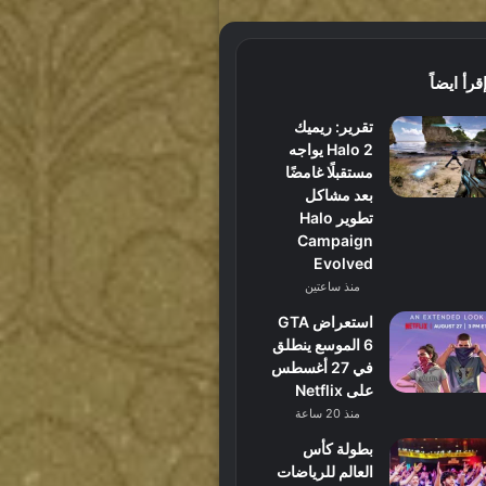
قرأ ايضاً
تقرير: ريميك
Halo 2 يواجه
مستقبلًا غامضًا
بعد مشاكل
تطوير Halo
Campaign
Evolved
منذ ساعتين
استعراض GTA
6 الموسع ينطلق
في 27 أغسطس
على Netflix
منذ 20 ساعة
بطولة كأس
العالم للرياضات