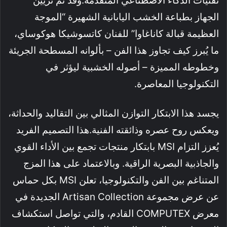
تقنيات الذكاء الاصطناعي المتقدمة.وقد تم تزيين
الجهاز بطباعة الخشب اليابانية الشهيرة “الموجة
العظيمة قبالة كاناغاوا” للفنان كاتسوشيكا هوكوساي،
ما يُبرز كيف تجاوز هذا الفن – بألوانه المسطحة الجريئة
وخطوطه المميزة – أصوله الخشبية ليؤثر في
التكنولوجيا المعاصرة.
يجسد هذا الابتكار التوازن المثالي بين التقاليد والحداثة،
ويعكس روح عصره وذائقته الفنية.هذا التصميم الفريد
يُعزز التزام MSI بابتكار منتجات تجمع بين الأداء القوي
والجاذبية البصرية الراقية. وبالاعتماد على هذا المزج
المتناغم بين الفن والتكنولوجيا، تعلن MSI بكل حماس
عن عرض مجموعة Artisan Collection الجديدة في
معرض COMPUTEX القادم، والتي تواصل استكشاف