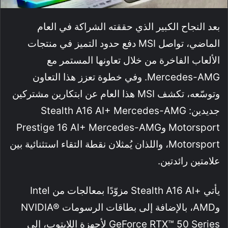
بعد النجاح الكبير الذي حققته الشراكة في العام
الماضي، تواصل MSI دفع حدود التميز في منتجات
الألعاب الفاخرة من خلال تعاونها المستمر مع
Mercedes-AMG. وفي خطوة تعزز هذا التعاون
وتوسّعه، تكشف MSI هذا العام عن ابتكارين مشتركين
جديدين: Stealth A16 AI+ Mercedes-AMG
Motorsport وPrestige 16 AI+ Mercedes-AMG
Motorsport، واللذان يُمثلان نقطة التقاء استثنائية بين
علامتين رائدتين.
يأتي +Stealth A16 AI مزوّدًا بمعالجات من Intel
وAMD، بالإضافة إلى بطاقات الرسومات NVIDIA®
GeForce RTX™ 50 Series لأجهزة اللابتوب، إلى