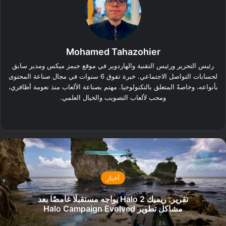
Mohamed Tahazohier
رئيس التحرير ورئيس التقنية والهاردوير في موقع جيمز ميكس ومدير سابق
لحسابات التواصل الاجتماعي. خبرة تفوق 6 سنوات في مجال صناعة المحتوى
بأنواعه، وخاصةً المتعلق بالتكنولوجيا. مهتم بصناعة الألعاب منذ نعومة أظافري،
ومحب لألعاب التصويب والخيال العلمي.
‫X
فيسبوك
لينكدإن
أخبار
تقرير: ريميك Halo 2 يواجه مستقبلًا غامضًا بعد
مشاكل تطوير Halo Campaign Evolved