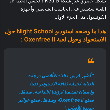
بشكل حصري عبر شبكة Netflix ؟ لحسن الحظ، لا،
اللعبة ستصدر على الحاسب الشخصي وأجهزة
الكونسول مثل الجزء الأول.
هذا ما وضحه استوديو Night School حول
الاستحواذ وحول لعبة Oxenfree II :
” أظهر فريق Netflix أقصى درجات
العناية لحماية ثقافة الاستوديو لدينا
ولضمان تقديمنا لرؤيتنا الابداعية. سنظل
نصنع Oxenfree II، وسنظل نصنع عوالم
جديدة للألعاب.”