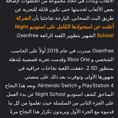
الألعاب وبدأت في اتخاذ مجموعة من الخطوات لإضافة
بعض الألعاب لخدمتها حتى تكون قابلة للتجربة عن
طريق البث السحابي. البارحة تفاجئنا بأن
الشركة
أعلنت عن استحواذها الكامل على استوديو Night
School
الشهير بتطوير اللعبة الرائعة Oxenfree.
Oxenfree صدرت في عام 2016 أولاً على الحاسب
الشخصي و Xbox One وقدمت تجربة قصصية مُذهلة
بمنظور 2.5D. حققت اللعبة نجاحات خرافية في
شهورها الأولى وتوفرت بعد ذلك على منصتي
PlayStation 4 و Nintendo Switch، وبعد هذا النجاح
الساحق كشف استوديو Night School عن بدء العمل
على الجزء الثاني من السلسلة حيث تعلموا من كل ما
قدموه مع الجزء الأول ويريدون تكرار هذا النجاح مرةً