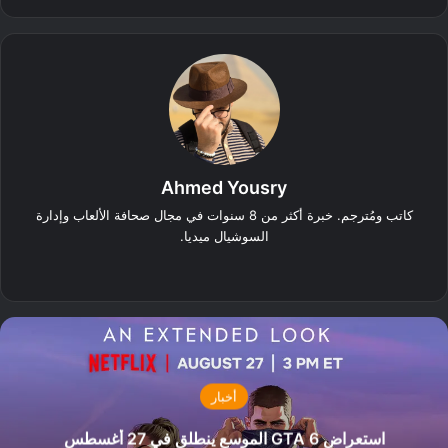
Ahmed Yousry
كاتب ومُترجم. خبرة أكثر من 8 سنوات في مجال صحافة الألعاب وإدارة
السوشيال ميديا.
‫X
فيسبوك
انستقرام
أخبار
استعراض GTA 6 الموسع ينطلق في 27 أغسطس