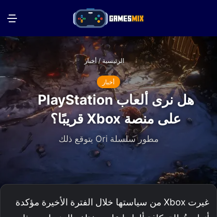
بحث عن
الق
الرئيسية
/
أخبار
أخبار
هل نرى ألعاب PlayStation
على منصة Xbox قريبًا؟
مطور سلسلة Ori يتوقع ذلك
غيرت Xbox من سياستها خلال الفترة الأخيرة مؤكدة