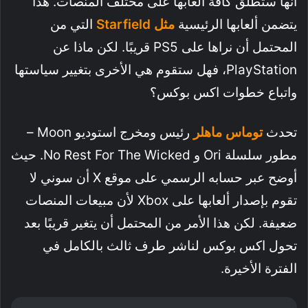
أنها ستُطلق كافة ألعابها على مختلف المنصات. هذا
يتضمن ألعابها الرئيسية
مثل Starfield
التي من
المحتمل أن نراها على PS5 قريبًا. لكن ماذا عن
PlayStation، فهل ستقوم هي الأخرى بتغيير سياستها
واتباع خطوات اكس بوكس؟
تحدث
توماس ماهلر
رئيس ومخرج استوديو Moon –
مطور سلسلة Ori و No Rest For The Wicked. حيث
أوضح عبر حسابه الرسمي على موقع X أن سوني لا
تقوم بإصدار ألعابها على Xbox لأن مبيعات المنصات
ضعيفة. لكن هذا الأمر من المحتمل أن يتغير قريبًا بعد
تحول اكس بوكس لناشر طرف ثالث بالكامل في
الفترة الأخيرة.