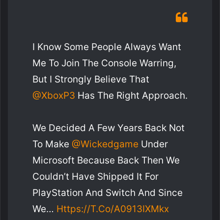
I Know Some People Always Want
Me To Join The Console Warring,
But I Strongly Believe That
@XboxP3
Has The Right Approach.
We Decided A Few Years Back Not
To Make
@wickedgame
Under
Microsoft Because Back Then We
Couldn’t Have Shipped It For
PlayStation And Switch And Since
We…
Https://t.co/A0913IXMkx