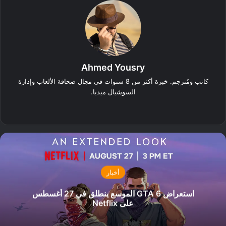
Ahmed Yousry
كاتب ومُترجم. خبرة أكثر من 8 سنوات في مجال صحافة الألعاب وإدارة
السوشيال ميديا.
‫X
فيسبوك
انستقرام
أخبار
استعراض GTA 6 الموسع ينطلق في 27 أغسطس
على Netflix