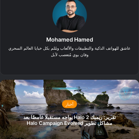
Mohamed Hamed
عاشق للهواتف الذكية والتطبيقات والألعاب ومُلم بكل خبايا العالم السحري
وفان بوي مُتعصب لآبل
‫X
فيسبوك
أخبار
تقرير: ريميك Halo 2 يواجه مستقبلًا غامضًا بعد
مشاكل تطوير Halo Campaign Evolved