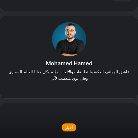
Mohamed Hamed
عاشق للهواتف الذكية والتطبيقات والألعاب ومُلم بكل خبايا العالم السحري
وفان بوي مُتعصب لآبل
‫X
فيسبوك
أخبار