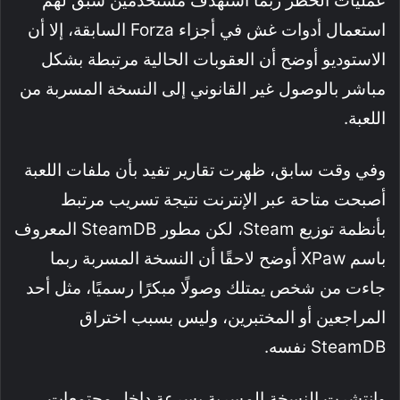
عمليات الحظر ربما استهدف مستخدمين سبق لهم
استعمال أدوات غش في أجزاء Forza السابقة، إلا أن
الاستوديو أوضح أن العقوبات الحالية مرتبطة بشكل
مباشر بالوصول غير القانوني إلى النسخة المسربة من
اللعبة.
وفي وقت سابق، ظهرت تقارير تفيد بأن ملفات اللعبة
أصبحت متاحة عبر الإنترنت نتيجة تسريب مرتبط
بأنظمة توزيع Steam، لكن مطور SteamDB المعروف
باسم XPaw أوضح لاحقًا أن النسخة المسربة ربما
جاءت من شخص يمتلك وصولًا مبكرًا رسميًا، مثل أحد
المراجعين أو المختبرين، وليس بسبب اختراق
SteamDB نفسه.
وانتشرت النسخة المسربة بسرعة داخل مجتمعات