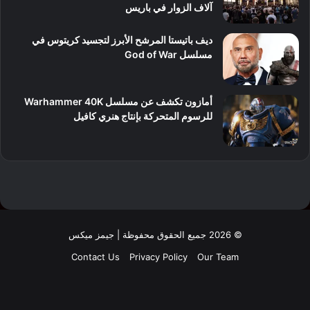
آلاف الزوار في باريس
ديف باتيستا المرشح الأبرز لتجسيد كريتوس في
مسلسل God of War
أمازون تكشف عن مسلسل Warhammer 40K
للرسوم المتحركة بإنتاج هنري كافيل
© 2026 جميع الحقوق محفوظة | جيمز ميكس
Contact Us
Privacy Policy
Our Team
فيسبوك
‫X
لينكدإن
‫YouTube
انستقرام
‫TikTok