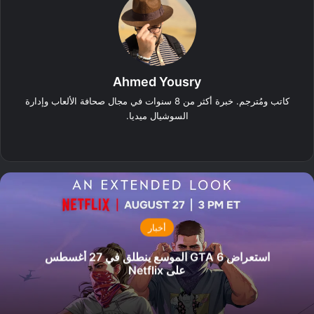
Ahmed Yousry
كاتب ومُترجم. خبرة أكثر من 8 سنوات في مجال صحافة الألعاب وإدارة
السوشيال ميديا.
‫X
فيسبوك
انستقرام
أخبار
استعراض GTA 6 الموسع ينطلق في 27 أغسطس
على Netflix