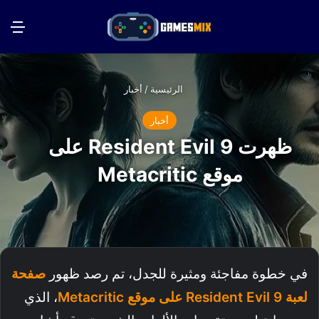
بحث عن
الق
الرئيسية
/
أخبار
أخبار
ظهرت Resident Evil 9 على
موقع Metacritic
في خطوة مفاجئة ومثيرة للجدل، تم رصد ظهور
صفحة
لعبة Resident Evil 9 على موقع Metacritic
، الذي