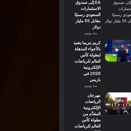
EA إلى صندوق
الاستثمارات
السعودي رسميًا
مقابل 55 مليار
دولار
منذ يومين
كريم بنزيما يشيد
بالأجواء المذهلة
لبطولة كأس
العالم للرياضات
الإلكترونية
2026 في
باريس
منذ يومين
مهرجان
الرياضات
الإلكترونية
المقدَّم من
بطولة كأس
العالم للرياضات