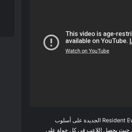
تعتمد توسعة Resident Evil Requiem الجديدة على أسلوب
Roguelik أو Roguelite، حيث يحصل اللاعب في كل جولة على