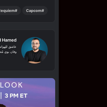
 Requiem
Capcom
 Hamed
عاشق للهواتف 
وفان بوي مُت
‫X
فيسبوك