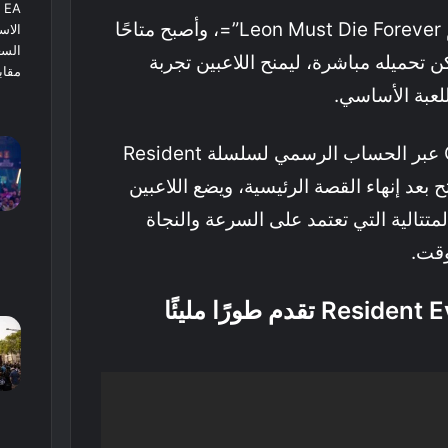
التحديث الجديد يحمل اسم Leon Must Die Forever”=، وأصبح متاحًا
 تحميله مباشرة، ليمنح اللاعبين تجربة
لعبة الأساسي.
ووفقًا لما نشرته Capcom عبر الحساب الرسمي لسلسلة Resident
ُفتح بعد إنهاء القصة الرئيسية، ويضع اللاعبين
تتالية التي تعتمد على السرعة والنجاة
وقت.
توسعة Resident Evil Requiem تقدم طورًا مليئًا