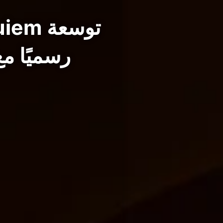
رسميًا مع طور orever