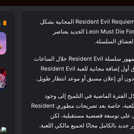
أطلقت Capcom توسعة Resident Evil Requiem المجانية بشكل
إ
مفاجئ، مقدمة طور Leon Must Die Forever الجديد بعناصر
فاجأت شركة Capcom جمهور سلسلة Resident Evil خلال الساعات
الماضية بعدما قامت بإطلاق أول إضافة مجانية للعبة Resident Evil
 الفترة الماضية في التلميح إلى وجود
محتوى إضافي جديد قادم للعبة، خاصة بعد تصريحات مطوري Resident
حول العمل على توسعة قصصية مستقبلية، لكن
جديد بالكامل مجانًا لجميع مالكي اللعبة.