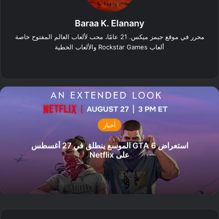
Baraa K. Elanany
محرر في موقع جيمز ميكس. 21 عامًا، محب لألعاب العالم المفتوح خاصة
ألعاب Rockstar Games والألعاب الخطية
‫X
فيسبوك
لينكدإن
انستقرام
أخبار
استعراض GTA 6 الموسع ينطلق في 27 أغسطس
على Netflix