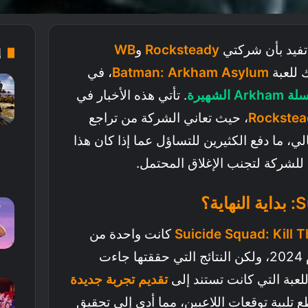
تفيد بأن شركتي
Rocksteady
و
WB
إ
 للعبة
Batman: Arkham Asylum
، في
Ark الشهيرة
. تأتي هذه الأخبار في
، حيث تعاني الشركة من تراجع
لي، ما دفع الكثيرين للتساؤل عما إذا كان هذا
للشركة لتجنب الإغلاق المحتمل.
Suicide Squad: Kill 
كانت واحدة من
ءت
للعبة التي كانت تستند إلى
تقديم تجربة جديدة
 تلبية توقعات اللاعبين، مما أدى إلى تحقيق