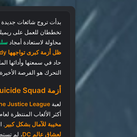
بدأت تروج شائعات جديدة 
تخططان للعمل على ريميك
محاولة لاستعادة أمجاد
سلسلة ham
ظل أزمة كبرى تواجهها Rocksteady
حاد في سمعتها وأدائها الما
التحرك هو الفرصة الأخيرة 
أزمة Suicide Squad: بداية النهاية؟
لعبة
The Justice League
أكثر الألعاب المنتظرة لعام 2024، ولكن النتائج التي حققتها جا
مخيبة للآمال بشكل كبير
. ا
لعشاق عالم DC
، لم تستطع