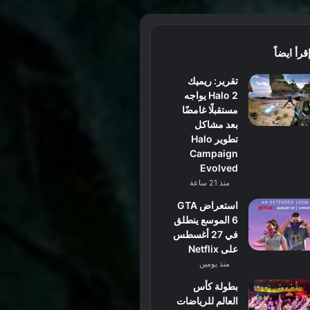
قرأ ايضاً
تقرير: ريميك
Halo 2 يواجه
مستقبلًا غامضًا
بعد مشاكل
تطوير Halo
Campaign
Evolved
منذ 21 ساعة
استعراض GTA
6 الموسع ينطلق
في 27 أغسطس
على Netflix
منذ يومين
بطولة كأس
العالم للرياضات