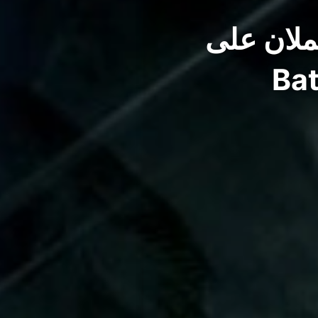
ركتي Rocksteady وWB تعملان على