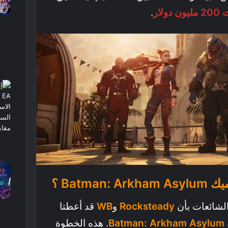
ار
.
Batma ؟
الشائعات بأن
Rocksteady
و
WB
قد أعطتا
Batman: Arkham Asylum
. هذه الخطوة