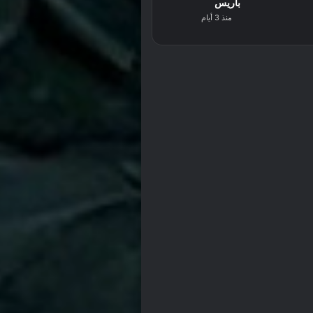
باريس
منذ 3 أيام