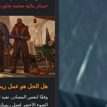
خسائر مالية ضخمة تجاوزت 200 مليون دول
هل الحل هو عمل ريميك n: Arkham Asylum
وفقًا لنفس المصادر، تفيد 
الضوء الأخضر لعمل ريميك