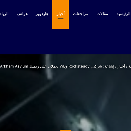
لرئيسية
مقالات
مراجعات
أخبار
هاردوير
هواتف
الرياض
ة
/
أخبار
/
إشاعة: شركتي Rocksteady وWB تعملان على ريميك Batman: Arkham Asylum