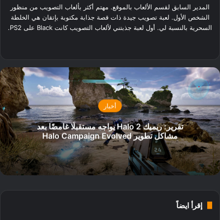
المدير السابق لقسم الألعاب بالموقع. مهتم أكثر بألعاب التصويب من منظور
الشخص الأول. لعبة تصويب جيدة ذات قصة جذابة مكتوبة بإتقان هي الخلطة
السحرية بالنسبة لي. أول لعبة جذبتني لألعاب التصويب كانت Black على PS2.
‫X
فيسبوك
لينكدإن
أخبار
تقرير: ريميك Halo 2 يواجه مستقبلًا غامضًا بعد
مشاكل تطوير Halo Campaign Evolved
إقرأ ايضاً