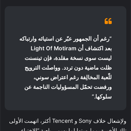
“رغم أن الجمهور عبّر عن استيائه وارتباكه
بعد اكتشاف أن Light Of Motiram
ليست سوى نسخة مقلدة، فإن تينسنت
ظلت ماضية دون تردد. وواصلت الترويج
للّعبة المخالِفة رغم اعتراض سوني،
ورفضت تحمّل المسؤوليات الناجمة عن
سلوكها.”
ولإشعال خلاف Sony و Tencent أكثر، اتهمت الأولى
تلك الأخيرة بممارستها لما يسمى بلعبة “الاختباء