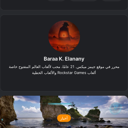
Baraa K. Elanany
محرر في موقع جيمز ميكس. 21 عامًا، محب لألعاب العالم المفتوح خاصة
ألعاب Rockstar Games والألعاب الخطية
‫X
فيسبوك
لينكدإن
انستقرام
أخبار