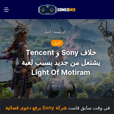
بحث عن
الق
الرئيسية
/
أخبار
أخبار
خلاف Sony و Tencent
يشتعل من جديد بسبب لعبة
Light Of Motiram
في وقت سابق قامت
شركة Sony برفع دعوى قضائية