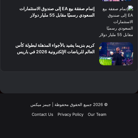
إتمام صفقة بيع EA إلى صندوق الاستثمارات
السعودي رسميًا مقابل 55 مليار دولار
كريم بنزيما يشيد بالأجواء المذهلة لبطولة كأس
العالم للرياضات الإلكترونية 2026 في باريس
© 2026 جميع الحقوق محفوظة | جيمز ميكس
Contact Us
Privacy Policy
Our Team
فيسبوك
‫X
لينكدإن
‫YouTube
انستقرام
‫TikTok