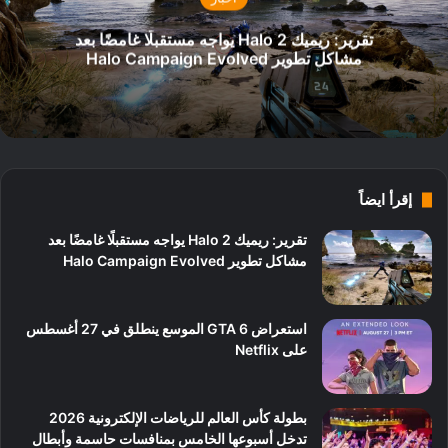
تقرير: ريميك Halo 2 يواجه مستقبلًا غامضًا بعد
مشاكل تطوير Halo Campaign Evolved
إقرأ ايضاً
تقرير: ريميك Halo 2 يواجه مستقبلًا غامضًا بعد
مشاكل تطوير Halo Campaign Evolved
استعراض GTA 6 الموسع ينطلق في 27 أغسطس
على Netflix
بطولة كأس العالم للرياضات الإلكترونية 2026
تدخل أسبوعها الخامس بمنافسات حاسمة وأبطال