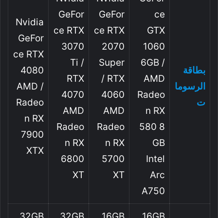
GeFor
GeFor
Ce
Nvidia
Ce RTX
Ce RTX
GTX
GeFor
3070
2070
1060
Ce RTX
Ti /
Super
6GB /
بطاقة
4080
RTX
/ RTX
AMD
الرسوما
AMD /
4070
4060
Radeo
ت
Radeo
AMD
AMD
N RX
N RX
Radeo
Radeo
580 8
7900
N RX
N RX
GB
XTX
6800
5700
Intel
XT
XT
Arc
A750
32GB
32GB
16GB
16GB