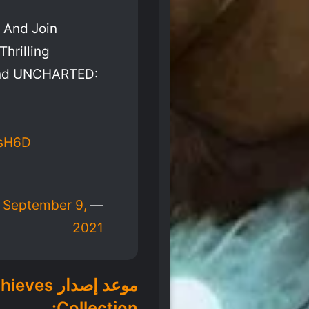
 And Join
Thrilling
nd UNCHARTED:
8sH6D
September 9,
— Naughty Dog (@Naughty_Dog)
2021
موعد إصدا
Collection: