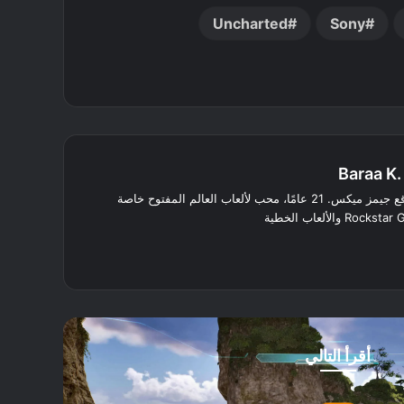
Uncharted
Sony
Baraa K.
محرر في موقع جيمز ميكس. 21 عامًا، محب لألعاب العالم المفتوح خاصة
لينكدإن
انستقرام
أقرأ التالي