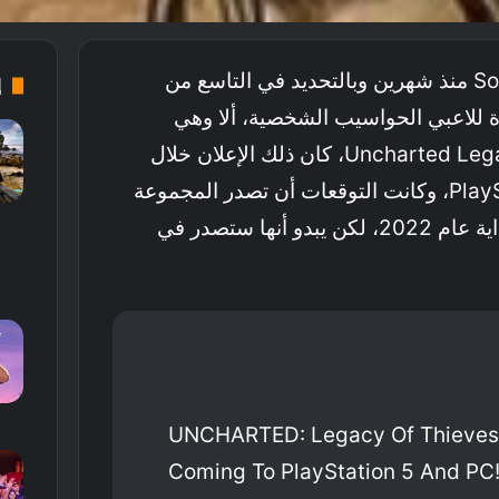
كانت قد كشفت شركة Sony منذ شهرين وبالتحديد في التاسع من
إ
 للاعبي الحواسيب الشخصية، ألا وهي
مجموعة Uncharted Legacy Of Thieves، كان ذلك الإعلان خلال
حدث PlayStation Showcase، وكانت التوقعات أن تصدر المجموعة
للحاسوب الشخصي في بداية عام 2022، لكن يبدو أنها ستصدر في
UNCHARTED: Legacy Of Thieves C
Coming To PlayStation 5 And PC