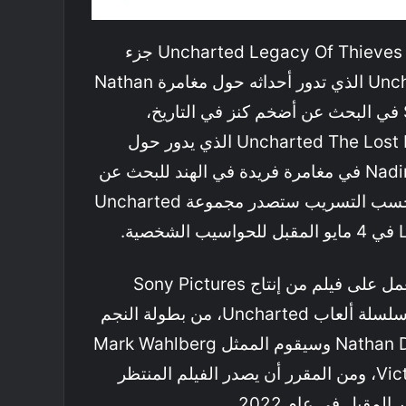
تضم مجموعة Uncharted Legacy Of Thieves Collection جزء
Uncharted 4: A Theft’s End الذي تدور أحداثه حول مغامرة Nathan
Drake وأخيه Sam Drake في البحث عن أضخم كنز في التاريخ،
بالإضافة إلى جزء Uncharted The Lost Legacy الذي يدور حول
Chloe Frazer و Nadine Ross في مغامرة فريدة في الهند للبحث عن
كنز Golden Tusk. الأن بحسب التسريب ستصدر مجموعة Uncharted
ة.
جدير بالذكر أنه يتم الأن العمل على فيلم من إنتاج Sony Pictures
Releasing، ومقتبس من سلسلة ألعاب Uncharted، من بطولة النجم
Tom Holland بدور Nathan Drake وسيقوم الممثل Mark Wahlberg
بدور شخصية Victor Sullivan، ومن المقرر أن يصدر الفيلم المنتظر