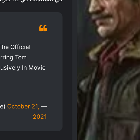
he Official
arring Tom
usively In Movie
October 21,
— Uncharted (@unchartedmovie)
2021