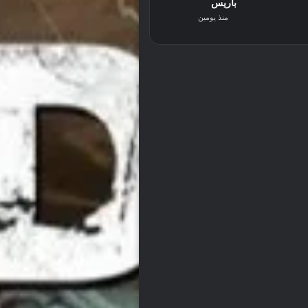
باريس
منذ يومين