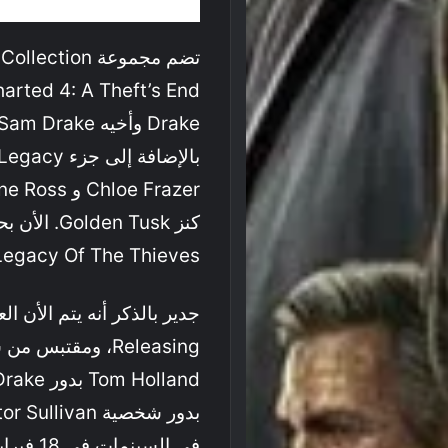
Legacy Of The Thieves في 4 مايو المقبل للحواسيب الشخصي
في السينمات في 18 فبراير المقبل في عام 2022.