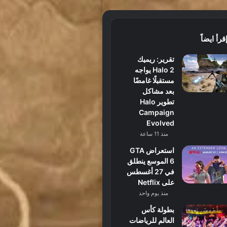
قرأ ايضاً
تقرير: ريميك
Halo 2 يواجه
مستقبلًا غامضًا
بعد مشاكل
تطوير Halo
Campaign
Evolved
منذ 11 ساعة
استعراض GTA
6 الموسع ينطلق
في 27 أغسطس
على Netflix
منذ يوم واحد
بطولة كأس
العالم للرياضات