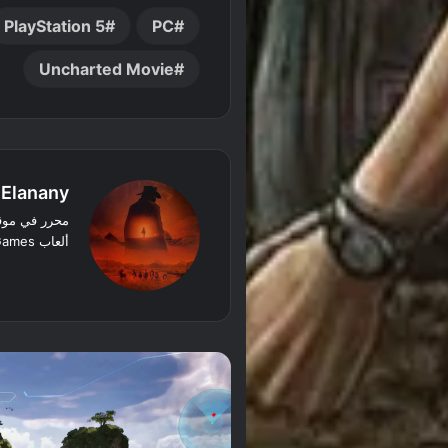
PlayStation 5
PC
Uncharted Movie
 Elanany
ألعاب Rockstar Games والألعاب الخطية
‫X
فيسبوك