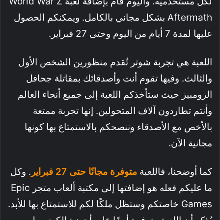
لكل مستخدميه. واليوم قام بإضافة لعبة World War Z
Aftermath بشكل مجاني بالكامل. ويمكنكم الحصول
عليها لمدة 7 أيام من اليوم وحتى 27 فبراير.
اللعبة هي تجربة شوتر تُقدم منظورين الشخص الأول
والثالث. وفيها تقوم أنت وأصدقائك بمقاتلة جحافل
الزومبيز حيث ستأخذكم اللعبة إلى جميع أنحاء العالم
وأنتم تطاردون آلاف المتحولين. إنها تجربة ممتعة
بالأخص مع الأصدقاء وننصحكم بالاستمتاع بها كونها
مجانية الآن.
كما أوضحنا، فاللعبة
متوفرة مجانًا حتى 27 فبراير
. وكل
ما عليكم فعله هو إضافتها إلى مكتبة ألعاب متجر Epic
Games خاصتكم وستظل ملكًا لكم للاستمتاع بها للأبد.