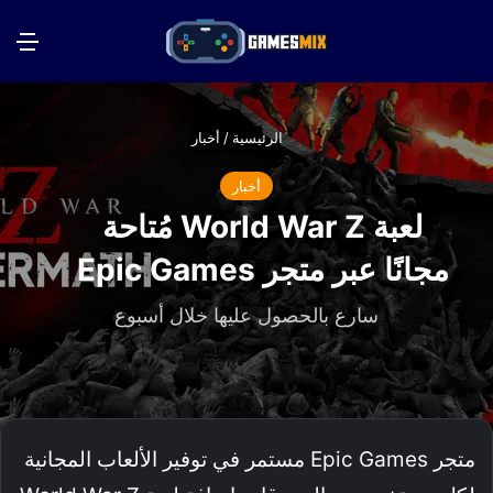
بحث عن
الق
الرئيسية
/
أخبار
أخبار
لعبة World War Z مُتاحة
مجانًا عبر متجر Epic Games
سارع بالحصول عليها خلال أسبوع
متجر Epic Games مستمر في توفير الألعاب المجانية