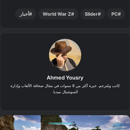
PC
Slider
World War Z
أخبار
Ahmed Yousry
كاتب ومُترجم. خبرة أكثر من 8 سنوات في مجال صحافة الألعاب وإدارة
السوشيال ميديا.
‫X
فيسبوك
انستقرام