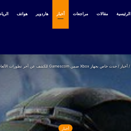
لرئيسية
مقالات
مراجعات
أخبار
هاردوير
هواتف
الرياض
/
أخبار
/
حدث خاص بجهاز Xbox ضمن Gamescom للكشف عن آخر تطورات الألعاب المنتظرة
أخبار