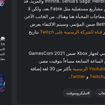
Infinite، Senua’s Saga: Hellblade 2، Forza Horizon 5 والمزيد. قد
لا نحصل على معلومات عن مشاريع مستقبلية مثل Fable بعد، ولكن لا
فاجآت المخبأة هنا وهناك. من الجانب الآخر،
لن يتم عرض ألعاب Bethesda ضمن المؤتمر، وسيتم الاكتفاء بعرض
ر
قناة الشركة الرسمية على
Witch
T
بتاريخ
أما عن موعد الحدث الرئيسي لجهاز Xbox ضمن GamesCom 2021
2 أغسطس الساعة السابعة مساءاً بتوقيت مصر،
بأكثر من 30 لغة إضافة
Twitch
و
Twitter
.
عاب
مايكروسوفت