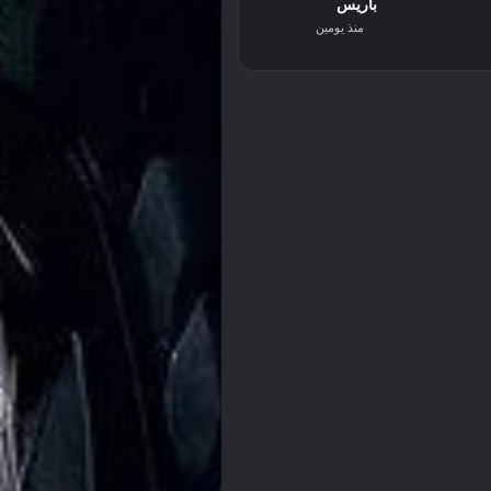
باريس
منذ يومين