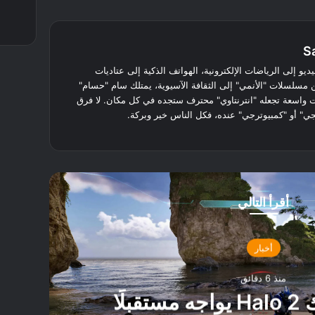
S
ديو إلى الرياضات الإلكترونية، الهواتف الذكية إلى عتاديات
مسلسلات "الأنمي" إلى الثقافة الآسيوية، يمتلك سام "حسام"
ت واسعة تجعله "انترنتاوي" محترف ستجده في كل مكان. لا فرق
ي" أو "كمبيوترجي" عنده، فكل الناس خير وبركة.
أقرأ التالي
أخبار
منذ 6 دقائق
تقرير: ريميك Halo 2 يواجه مستقبلًا