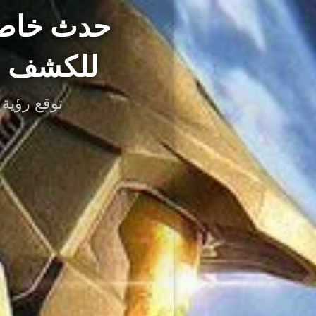
للكشف عن
توقع رؤية العديد من ألع