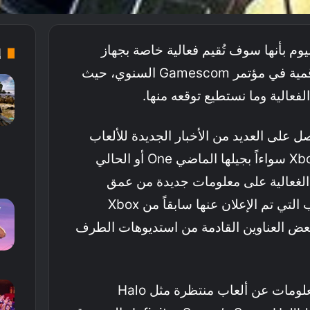
Micr باكراً اليوم بأنها سوف تُقيم فعالية خاصة بجهاز
إ
Xbox ضمن مشاركتها الرقمية في مؤتمر Gamescom السنوي، حيث
الفعالية وما نستطيع توقعه منها.
لى العديد من الأخبار الجديدة للألعاب
التي ستصدر على منصة Xbox سواءاً بجيلها الماضي One أو الحالي
 ستركز الغعالية على معلومات جديدة من عمق
استديوهات التطوير للألعاب التي تم الإعلان عنها سابقاً من Xbox
G، إضافة لبعض العناوين القادمة من استديوهات الطرف
سيعني ذلك المزيد من المعلومات عن ألعاب منتظرة مثل Halo