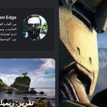
am Edge
من ألعاب الفي
الحاسب، ومن 
ايدج اهتماما
بين "كونسولج