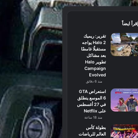
قرأ ايضاً
تقرير: ريميك
Halo 2 يواجه
مستقبلًا غامضًا
بعد مشاكل
تطوير Halo
Campaign
Evolved
منذ 6 دقائق
استعراض GTA
6 الموسع ينطلق
في 27 أغسطس
على Netflix
منذ 18 ساعة
بطولة كأس
العالم للرياضات