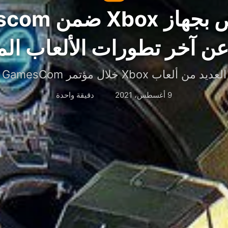
حدث خاص بجهاز 
 آخر تطورات الألعاب الم
اب Xbox خلال مؤتمر GamesCom لهذا العام
9 أغسطس، 2021
دقيقة واحدة