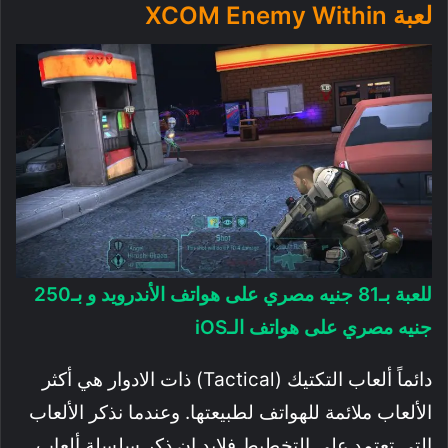
لعبة XCOM Enemy Within
للعبة بـ81 جنيه مصري على هواتف الأندرويد و بـ250
جنيه مصري على هواتف الـiOS
دائماً ألعاب التكتيك (Tactical) ذات الادوار هي أكثر
الألعاب ملائمة للهواتف لطبيعتها. وعندما نذكر الألعاب
التي تعتمد على التخطيط فلابد ان ذكر سلسلة ألعاب