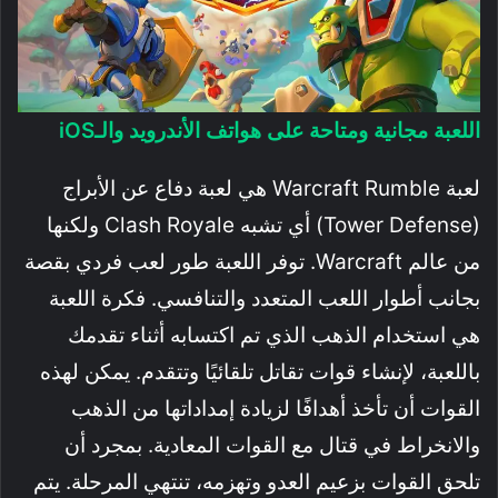
اللعبة مجانية ومتاحة على هواتف الأندرويد والـiOS
لعبة Warcraft Rumble هي لعبة دفاع عن الأبراج
(Tower Defense) أي تشبه Clash Royale ولكنها
من عالم Warcraft. توفر اللعبة طور لعب فردي بقصة
بجانب أطوار اللعب المتعدد والتنافسي. فكرة اللعبة
هي استخدام الذهب الذي تم اكتسابه أثناء تقدمك
باللعبة، لإنشاء قوات تقاتل تلقائيًا وتتقدم. يمكن لهذه
القوات أن تأخذ أهدافًا لزيادة إمداداتها من الذهب
والانخراط في قتال مع القوات المعادية. بمجرد أن
تلحق القوات بزعيم العدو وتهزمه، تنتهي المرحلة. يتم