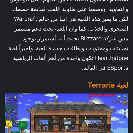
والتعاويذ، ووضعها على طاولة اللعب لهذيمة خصمك.
لكن ما يميز هذه اللعبة هي انها من عالم Warcraft
السحري والخلاب. كما وان اللعبة تحت دعم مستمر
مش شركة Blizzard بحيث أنه بأستمرار يوجود
تحديثات ومحتويات وبطاقات جديدة للعبة. واخيراً لعبة
Hearthstone تكون واحدة من أهم ألعاب الرياضية
ESports في العالم.
لعبة Terraria