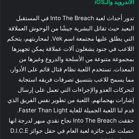
الأندرويد والـiOS
تدور أحداث لعبة Into The Breach في المستقبل
البعيد حيث تقاتل البشرية جيشًا من الوحوش العملاقة
التي يطلق عليها مجتمعة اسم Vek. لمحاربتهم، يتحكم
اللاعب في جنود يشغلون آلات عملاقة يمكن تجهيزها
بمجموعة متنوعة من الأسلحة والدروع وغيرها من
المعدات. تستخدم اللعبة نظام قتال قائم على الأدوار،
مما يسمح للاعب بتنسيق تصرفات فريقه استجابة
لتحركات العدو والإجراءات التي تعمل على إرسال
إشارات بهجماتهم. اللعبة من تطوير نفس الفريق الذي
قدم لنا اللعبة الجميلة للغاية Faster Than Light.
حققت Into The Breach نجاح نقدي مبهر لدرجة انها
حصلت على جائزة لعبة العام في حفل جوائز D.I.C.E