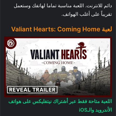
دائم للانترنت. اللعبة مناسبة تماما لهاتفك وستعمل
تقريباً على أغلب الهواتف.
لعبة Valiant Hearts: Coming Home
اللعبة متاحة فقط عبر أشتراك نيتفليكس على هواتف
الأندرويد والـiOS