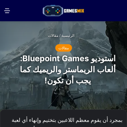
بحث عن
الق
الرئيسية
/
مقالات
مقالات
استوديو Bluepoint Games:
ألعاب الريماستر والريميك كما
يجب أن تكون!
بمجرد أن يقوم معظم اللاعبين بتختيم وإنهاء أي لعبة