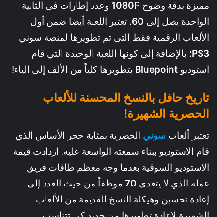
مميزة بدقة وضوح
1080
P وعدد إطارات في الثانية
الواحدة يصل إلى
60
. تعتبر اللعبة أيضا ضمن أول
الألعاب الرقمية فقط التى تم تطويرها لمنصة سوني
PS3
؛ بالإضافة إلى كونها اللعبة الوحيدة التي قام
استوديو
Bluepoint
بتطويرها كلياً من الألف إلى الياء!
تاريخ حافل بالنسخ المحسنة للألعاب
الحصرية الشهيرة!
تعتبر ألعاب
سوني
الحصرية بمثابة حجر الأساس الذي
قام الاستوديو ببناء سمعته الواسعة عليه. ازدادت قيمة
الاستوديو السوقية بعدما وجه معظم طاقات فريق
عمله الذي لا يتعدى
70
موظفاً من حيث العدد إلى
إعادة تحسين وهيكلة النسخ القديمة من الألعاب
الشهيرة لإعادة تطويرها من جديد كي تتناسب