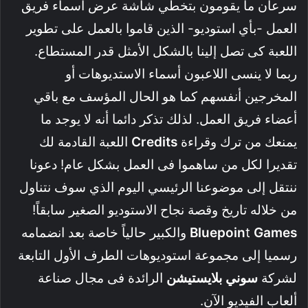
سرعان ما يقومون بتخطي شاشة عرض أسماء فريق
العمل -بأي استوديو- الذين قاموا بالعمل على تطوير
اللعبة كى تصل إلينا بالشكل الأمثل قدر المستطاع.
ربما لا ينسى اللاعبون أسماء الاستديوهات أو
المخرجين أنفسهم كما هو الحال المؤسف مع باقي
أعضاء فريق العمل. لذلك تذكر دائما أنه لا يوجد ما
يمنعك من ترك وقراءة
Credits
اللعبة القادمة لك
تقديرا لكل من ساهموا فى العمل بشكل عام! دعونا
ننتقل إلى موضوعنا الرئيسي اليوم الذي سوف نتناول
من خلاله تاريخ وقصة نجاح الاستوديو الصغير سابقاً!
Games
T
Bluepoin
والكبير حالياً خاصة بعد انضمامه
رسميا إلى مجموعة استوديوهات الطرف الأول التابعة
لشركة
سوني
بلاي
ستيشن
الرائدة فى مجال صناعة
ألعاب الفيديو الآن.