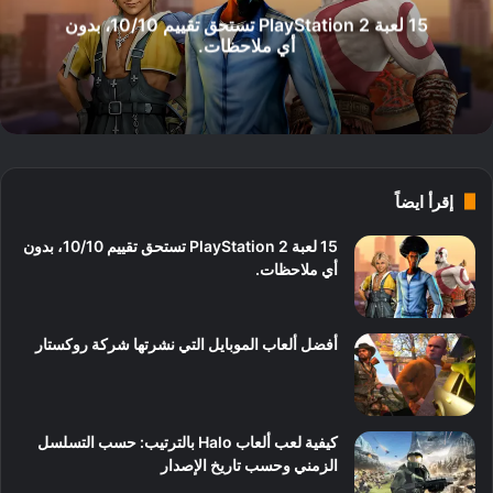
15 لعبة PlayStation 2 تستحق تقييم 10/10، بدون
أي ملاحظات.
إقرأ ايضاً
15 لعبة PlayStation 2 تستحق تقييم 10/10، بدون
أي ملاحظات.
أفضل ألعاب الموبايل التي نشرتها شركة روكستار
كيفية لعب ألعاب Halo بالترتيب: حسب التسلسل
الزمني وحسب تاريخ الإصدار