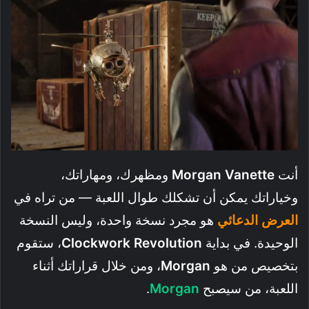
أنت
Morgan Vanette
ومظهرك، ومهاراتك،
وخياراتك يمكن أن تشكلك طوال اللعبة — من تراه في
العرض الدعائي
هو مجرد نسخة واحدة، وليس النسخة
الوحيدة. في بداية
Clockwork Revolution
، ستقوم
بتخصيص من هو
Morgan
، ومن خلال قراراتك أثناء
اللعبة، من سيصبح
Morgan
.