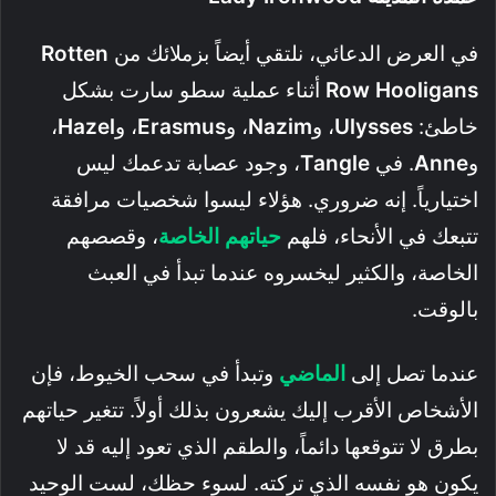
في العرض الدعائي، نلتقي أيضاً بزملائك من
Rotten
Row Hooligans
أثناء عملية سطو سارت بشكل
خاطئ:
Ulysses
، و
Nazim
، و
Erasmus
، و
Hazel
،
و
Anne
. في
Tangle
، وجود عصابة تدعمك ليس
اختيارياً. إنه ضروري. هؤلاء ليسوا شخصيات مرافقة
تتبعك في الأنحاء، فلهم
حياتهم الخاصة
، وقصصهم
الخاصة، والكثير ليخسروه عندما تبدأ في العبث
بالوقت.
عندما تصل إلى
الماضي
وتبدأ في سحب الخيوط، فإن
الأشخاص الأقرب إليك يشعرون بذلك أولاً. تتغير حياتهم
بطرق لا تتوقعها دائماً، والطقم الذي تعود إليه قد لا
يكون هو نفسه الذي تركته. لسوء حظك، لست الوحيد