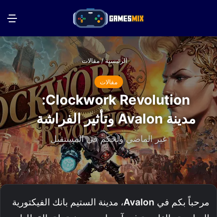
بحث عن
الق
الرئيسية
/
مقالات
مقالات
Clockwork Revolution:
مدينة Avalon وتأثير الفراشة
غير الماضي وتحكم في المستقبل
مرحباً بكم في
Avalon
، مدينة الستيم بانك الفيكتورية