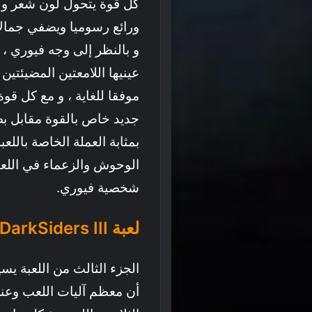
كل قوة يتحول لون شعر و د
ورائع رسوميا ويضفي جمالا
و بالنظر إلى وجه فيوري ،
عينيها اللامعتين المضيئتين
موفقا للغاية ، و مع كل قو
جديد خاص بالقوة مقابل بضع
بمثابة العملة الخاصة بالل
الوحوش والزعماء في اللعب
شخصية فيوري.
لعبة DarkSiders III تشبه كثيرا ألعاب السولز !
الجزء الثالث من اللعبة ي
أن معظم آليات اللعب وعناص