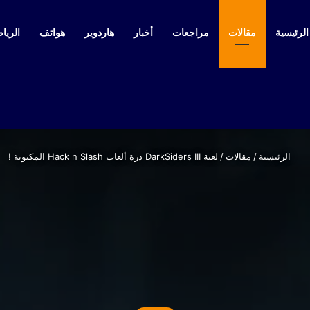
لرئيسية
مقالات
مراجعات
أخبار
هاردوير
هواتف
الرياض
الرئيسية
/
مقالات
/
لعبة DarkSiders III درة ألعاب Hack n Slash المكنونة !