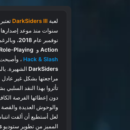
لعبة
III
DarkSiders
تعتبر
سنوات منذ موعد إصدارها 
نوفمبر عام
2018
، وبالرغ
Action
و
Playing
–
Role
Slash
&
Hack
، وأصبحت ح
DarkSiders
الشهيرة. بالر
مراجعتها بشكل غير عادل ، 
تأثروا بهذا النقد السلبي ب
دون إعطائها الفرصة الكاف
والوحوش العديدة والقصة ا
لعل أستطيع أن ألفت انتباه 
المميز من تطوير ستوديو
s