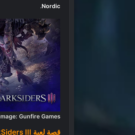
.
Nordic
Image: Gunfire Games
قصة لعبة DarkSiders III بإيجاز تام.