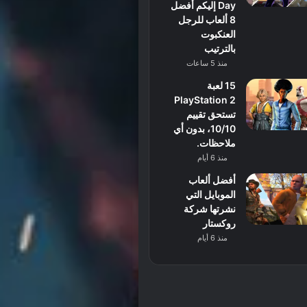
Day إليكم أفضل
8 ألعاب للرجل
العنكبوت
بالترتيب
منذ 5 ساعات
15 لعبة
PlayStation 2
تستحق تقييم
10/10، بدون أي
ملاحظات.
منذ 6 أيام
أفضل ألعاب
الموبايل التي
نشرتها شركة
روكستار
منذ 6 أيام