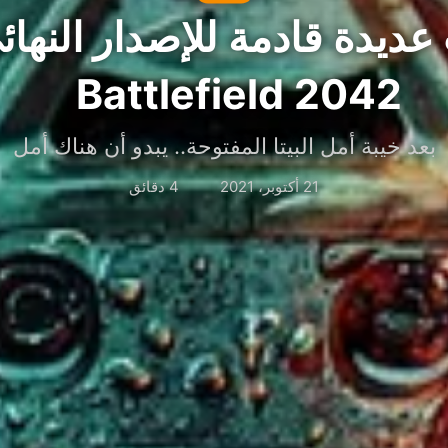
عديدة قادمة للإصدار النها
Battlefield 2042
بعد خيبة أمل البيتا المفتوحة.. يبدو أن هناك أمل
21 أكتوبر، 2021
4 دقائق