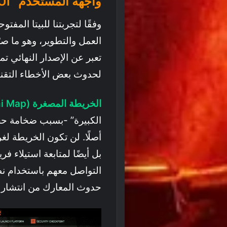
واجهة المستخدم “UI”
وفقًا لتجربتنا للبيتا المف
العمل والتطوير، وهو ما صرّ
تعبر عن الإصدار النهائي تما
لحدوث بعض الأخطاء التقنية
الخريطة المصغرة (Mini Map)
الكبيرة” -بسبب ضخامة حجم
أصلًا. لن تكون الخريطة ل
بل أيضًا لمتابعة استيلاء 
حدوث المعارك من انتشار ا