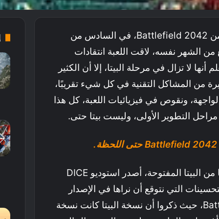
من Battlefield 2042، في السادس من
إ
 من الشهر نفسه، لاقت اللعبة انتقادات
أنها لا تزال في مرحلة البيتا، إلا أن الكثير
ة من المشاكل التقنية في كل شيء تقريبًا،
واجهة، ونقوص في فيزيائيات اللعبة، كل هذا
 مراحل التطوير الأولى، وليست بيتا حتى.
.
اليوم، وبعد أسبوعين تقريبًا من البيتا المفتوحة، أصدر استوديو DICE
تحسينات التي نتوقع أن نراها في الإصدار
النهائي من Battlefield 2042، حيث ذكروا أن نسخة البيتا كانت نسخة