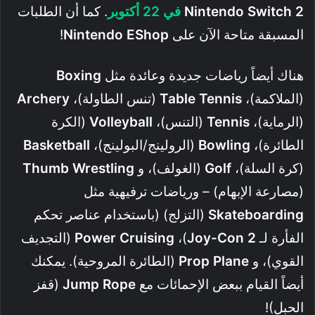
Nintendo Switch 2
في 22 أكتوبر
. كما أن الطلبات
المسبقة متاحة الآن على
Nintendo EShop
!
هناك أيضاً رياضات جديدة وعائدة مثل
Boxing
(الملاكمة)،
Table Tennis
(تنس الطاولة)،
Archery
(الرماية)،
Tennis
(التنس)،
Volleyball
(الكرة
الطائرة)،
Bowling
(الرولينج/البولينج)،
Basketball
(كرة السلة)،
Golf
(الغولف)، و
Thumb Wrestling
(مصارعة الإبهام) – ورياضات ترفيهية مثل
Skateboarding
(التزلج) (باستخدام عناصر تحكم
الفأرة لـ
Joy-Con 2
)،
Power Cruising
(التجديف
القوي)، و
Prop Plane
(الطائرة المروحية). يمكنك
أيضاً القيام ببعض الإحمائات مع
Jump Rope
(قفز
الحبل)!