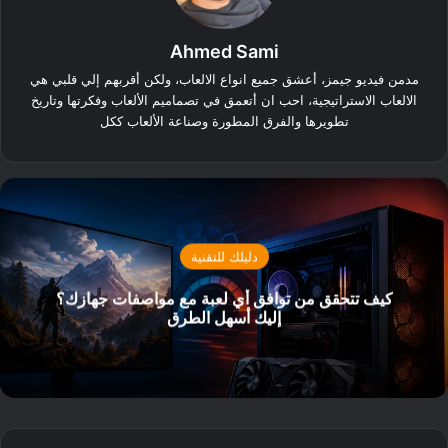
Ahmed Sami
مدمن فيديو جيمز، أعشق جميع انواع الالعاب، ولكن أقربهم إلي قلبي هي
الالعاب الاستراتيجية، احب ان أتعمق في تصماميم الألعاب وفكرتها وتاريخ
تطويرها والفرق المطورة وصناعة الألعاب ككل
دليلك للتقنية
كيف تتحقق من توافق أي لعبة مع مواصفات جهازك؟
إليك أسهل الطرق