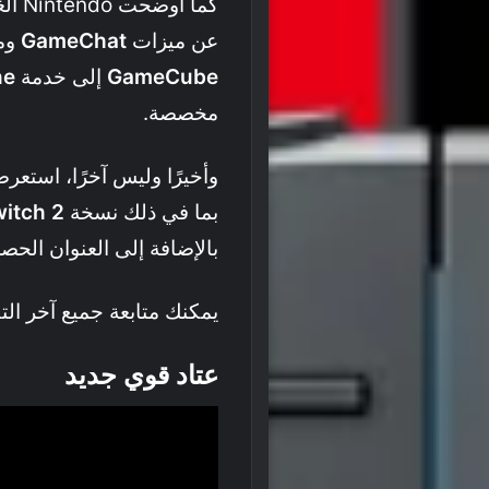
كما أوضحت Nintendo الغموض حول زر
عن ميزات
GameChat
ومل
GameCube
إلى خدمة
ne
مخصصة.
بما في ذلك نسخة
itch 2
بالإضافة إلى العنوان الحص
يمكنك متابعة جميع آخر ا
عتاد قوي جديد