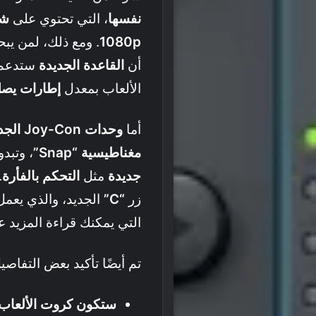
نفسها
، التي تحتوي على
شاشة D
1080p
. ومع ذلك، لمن يب
أن
القاعدة الجديدة
ستدعم 
الألعاب بمعدل
إطارات يصل إلى
أما
وحدات Joy-Con الجديدة
مغناطيسية “Snap”
، وتبدو
جديدة
مثل
التحكم بالفأرة
.
زر
“C”
الجديد، والذي يعم
التي يمكنك قراءة المزيد عنه
تم أيضًا تأكيد بعض التفاصي
ستكون كروت الألعاب الخاصة ب