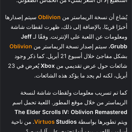
أستطيع إلا أن أشعر بشيء من الحماس الطفولي.
يُشاع أن نسخة الريماستر من
Oblivion
سيتم إصدارها
أخيرًا قريبًا. بالإضافة إلى ذلك، ظهرت لقطات شاشة
ومعلومات عن اللعبة على الإنترنت. وفقًا لـ
Jeff
Grubb
، سيتم إصدار نسخة الريماستر من
Oblivion
بشكل مفاجئ خلال أسبوع 21 أبريل. كما ذكر وجود
شائعات حول عرض تقديمي من
Xbox
يُعرض في 23
أبريل، لكنه لم يجد ما يؤكد هذه الشائعات.
كما تم تسريب معلومات ولقطات شاشة لنسخة
الريماستر من خلال موقع المطور. اللعبة تحمل اسم
The Elder Scrolls IV: Oblivion Remastered
ويتم تطويرها بواسطة
Studios
Virtuos
. من ناحية
أسلوب اللعب، يبدو أنها تحتوي على آليات صدّ