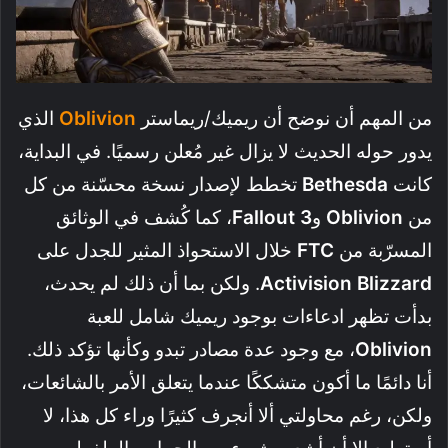
من المهم أن نوضح أن ريميك/ريماستر
Oblivion
الذي
يدور حوله الحديث لا يزال غير مُعلن رسميًا. في البداية،
كانت
Bethesda
تخطط لإصدار نسخة محسّنة من كل
من
Oblivion
و
Fallout 3
، كما كُشف في الوثائق
المسرّبة من
FTC
خلال الاستحواذ المثير للجدل على
Activision Blizzard
. ولكن بما أن ذلك لم يحدث،
بدأت تظهر ادعاءات بوجود ريميك شامل للعبة
Oblivion
، مع وجود عدة مصادر تبدو وكأنها تؤكد ذلك.
أنا دائمًا ما أكون متشككًا عندما يتعلق الأمر بالشائعات،
ولكن، رغم محاولتي ألا أنجرف كثيرًا وراء كل هذا، لا