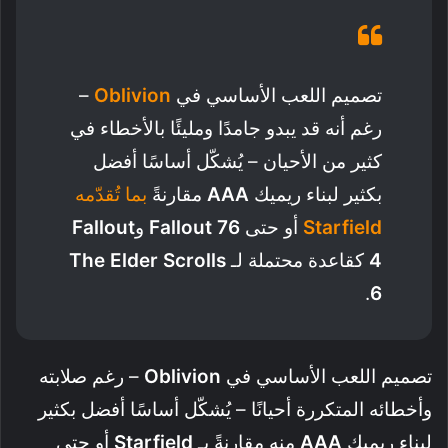
تصميم اللعب الأساسي في
Oblivion
–
رغم أنه قد يبدو جامدًا ومليئًا بالأخطاء في
كثير من الأحيان – يُشكّل أساسًا أفضل
بكثير لبناء ريميك
AAA
مقارنةً
بما تُقدّمه
Starfield
أو حتى
Fallout 76
و
Fallout
4
كقاعدة محتملة لـ
The Elder Scrolls
.
6
تصميم اللعب الأساسي في
Oblivion
– رغم صلابته
وأخطائه المتكررة أحيانًا – يُشكّل أساسًا أفضل بكثير
لبناء ريميك
AAA
منه مقارنةً بـ
Starfield
أو حتى