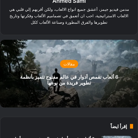
Ahmed Sami
مدمن فيديو جيمز، أعشق جميع انواع الالعاب، ولكن أقربهم إلي قلبي هي
الالعاب الاستراتيجية، احب ان أتعمق في تصماميم الألعاب وفكرتها وتاريخ
تطويرها والفرق المطورة وصناعة الألعاب ككل
مقالات
6 ألعاب تقمص أدوار في عالم مفتوح تتميز بأنظمة
تطوير فريدة من نوعها
إقرأ ايضاً