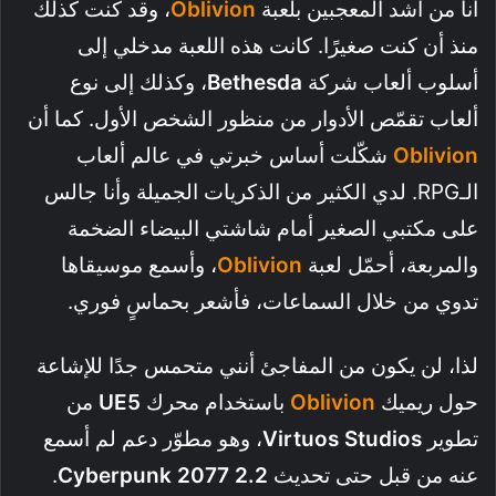
أنا من أشد المعجبين بلعبة
Oblivion
، وقد كنت كذلك
منذ أن كنت صغيرًا. كانت هذه اللعبة مدخلي إلى
أسلوب ألعاب شركة
Bethesda
، وكذلك إلى نوع
ألعاب تقمّص الأدوار من منظور الشخص الأول. كما أن
Oblivion
شكّلت أساس خبرتي في عالم ألعاب
الـRPG. لدي الكثير من الذكريات الجميلة وأنا جالس
على مكتبي الصغير أمام شاشتي البيضاء الضخمة
والمربعة، أحمّل لعبة
Oblivion
، وأسمع موسيقاها
تدوي من خلال السماعات، فأشعر بحماسٍ فوري.
لذا، لن يكون من المفاجئ أنني متحمس جدًا للإشاعة
حول ريميك
Oblivion
باستخدام محرك
UE5
من
تطوير
Virtuos Studios
، وهو مطوّر دعم لم أسمع
عنه من قبل حتى تحديث
Cyberpunk 2077 2.2
.