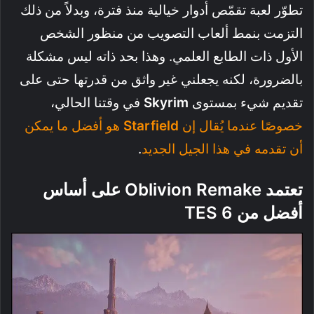
تطوّر لعبة تقمّص أدوار خيالية منذ فترة، وبدلاً من ذلك
التزمت بنمط ألعاب التصويب من منظور الشخص
الأول ذات الطابع العلمي. وهذا بحد ذاته ليس مشكلة
بالضرورة، لكنه يجعلني غير واثق من قدرتها حتى على
تقديم شيء بمستوى
Skyrim
في وقتنا الحالي،
خصوصًا عندما يُقال إن
Starfield
هو أفضل ما يمكن
أن تقدمه في هذا الجيل الجديد
.
تعتمد Oblivion Remake على أساس
أفضل من TES 6