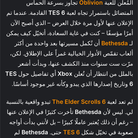
المُعلن للعبة
Oblivion
تجاوز بسرعة الحماس
المتضائل باستمرار تجاه لعبة
TES 6
القادمة. عندما تم
الإعلان عنها لأول مرة خلال العرض – الذي أصبح الآن
أمرًا مؤسفًا – كنت في غاية السعادة، أتخيّل كيف يمكن
لـ
Bethesda
أن تُكمل مسيرتها بعد واحدة من أكثر
ألعاب تقمّص الأدوار الخيالية غمراً على الإطلاق. لكن،
مرّت ست سنوات منذ الكشف عنها، وبدأت أشعر
بالملل من انتظار أن تُعلن
Xbox
أي تفاصيل حول
TES
6
وتاريخ إصدارها الذي يبدو وكأنه غير موجود أساسًا.
لم تعد لعبة
The Elder Scrolls 6
تبدو واقعية بالنسبة
لي. ليس لأن
Bethesda
تأخرت كثيرًا في الإعلان عنها
– رغم أن ذلك يُعتبر عاملًا كبيرًا – بل لأنني بدأت أواجه
صعوبة في تخيّل شكل
TES 6
حتى.
Bethesda
لم