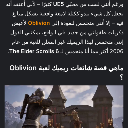
ورغم أنني لست من محبّي
UE5
كثيرًا – لأني أعتقد أنه
يجعل كل شيء يبدو ككتلة لامعة واقعية بشكل مبالغ
فيه – إلا أنني متحمس للعودة إلى
Oblivion
لأعيش
ذكريات طفولتي من جديد. في الواقع، يمكنني القول
إنني متحمس لهذا الريميك غير المعلن للعبة من عام
2006 أكثر مما أنا متحمس لـ
The Elder Scrolls 6
.
ماهي قصة شائعات ريميك لعبة Oblivion
؟