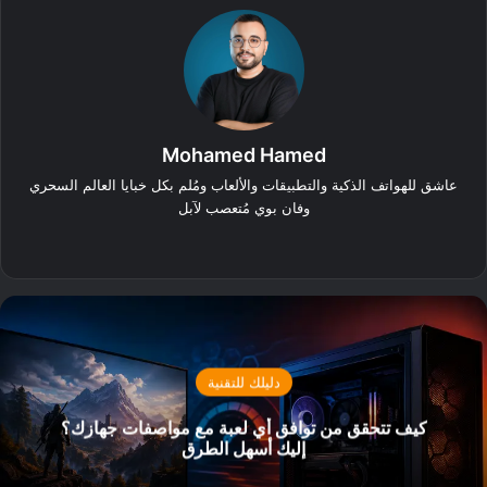
Mohamed Hamed
عاشق للهواتف الذكية والتطبيقات والألعاب ومُلم بكل خبايا العالم السحري
وفان بوي مُتعصب لآبل
‫X
فيسبوك
دليلك للتقنية
كيف تتحقق من توافق أي لعبة مع مواصفات جهازك؟
إليك أسهل الطرق