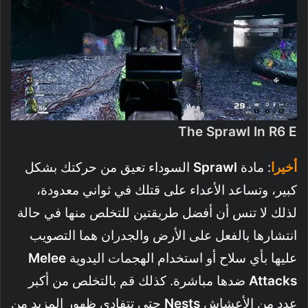
The Sprawl In R6 E
أخيرا
: مادة
Sprawl
السوداء تعيق من حركتك بشكل
كبير، وتساعد الأعداء على قتلك في ثواني معدودة،
لذلك لا تنس أن أفضل طريقتين للتخلص منها في حالة
انتشارها بالفعل على الأرض والجدران هما التصويب
عليها بأي سلاح أو استخدام الهجمات اليدوية
Melee
Attacks
ضدها مباشرة. كذلك قم بالتخلص من أكبر
عدد من الأعشاش
Nests
حتى تتفادى ظهور المزيد من