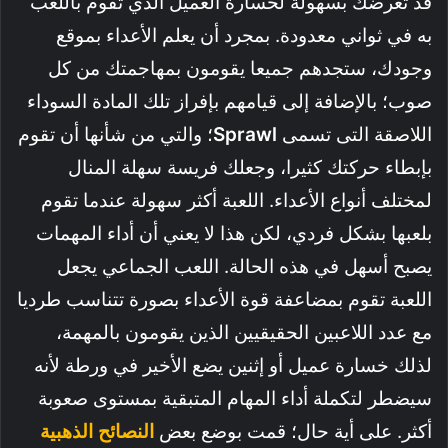
قد تعرضك بسهولة لخسارة العميل الذي تقوم باللعب
به في ثواني معدودة. بمجرد أن يعلم الأعداء بموقع
وجودك، ستجدهم جميعا يقومون بمهاجمتك من كل
صوب؛ بالإضافة إلى قيامهم بإفراز تلك المادة السوداء
اللاصقة التى تسمى
Sprawl
؛ والتي من شأنها أن تقوم
بإبطاء حركتك كثيرا، وجعلك فريسة سهلة المنال
لمختلف أنواع الأعداء. اللعبة أكثر سهولة عندما تقوم
بلعبها بشكل فردي، لكن هذا لا يعني أن أداء المهمات
يصبح أسهل في هذه الحالة. اللعب الجماعي يجعل
اللعبة تقوم بمضاعفة قوة الأعداء بصورة تتناسب طرديا
مع عدد اللاعبين الحقيقيين الذين يقومون بالمهمة،
لذلك خسارة عميل أو إثنين يضع الأخير في ورطة لأنه
سيضطر لتكملة أداء المهام المتبقية بمستوى صعوبة
أكثر. على أية حال؛ قمت بوضع بعض
النصائح الذهبية