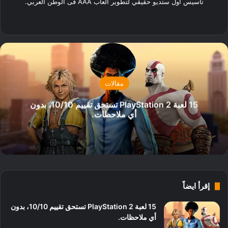
تأسيس أول ستديو حقيقي لتطوير ألعاب AAA فى الوطن العربي.
‫X
فيسبوك
لينكدإن
ستيم
مقالات
15 لعبة PlayStation 2 تستحق تقييم 10/10، بدون
أي ملاحظات.
إقرأ ايضاً
15 لعبة PlayStation 2 تستحق تقييم 10/10، بدون
أي ملاحظات.